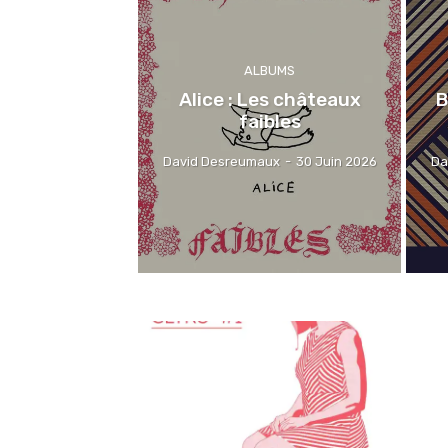
ALBUMS
Alice : Les châteaux
B
faibles
David Desreumaux
-
30 Juin 2026
Da