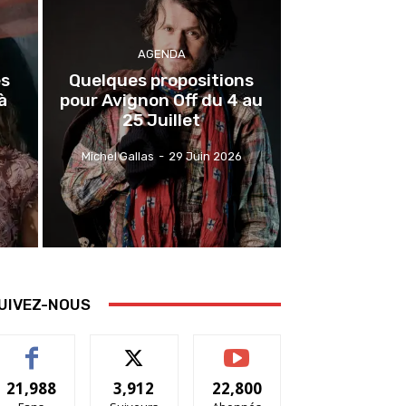
AGENDA
es
Quelques propositions
à
pour Avignon Off du 4 au
25 Juillet
Michel Gallas
-
29 Juin 2026
UIVEZ-NOUS
21,988
3,912
22,800