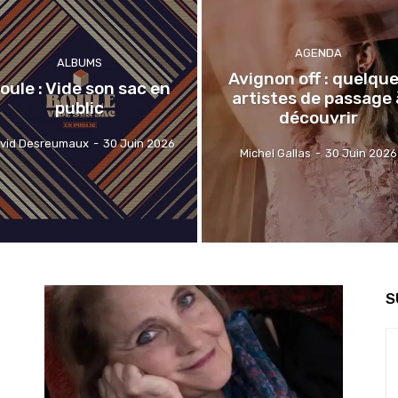
AGENDA
ALBUMS
Avignon off : quelqu
oule : Vide son sac en
artistes de passage 
public
découvrir
vid Desreumaux
-
30 Juin 2026
Michel Gallas
-
30 Juin 2026
S