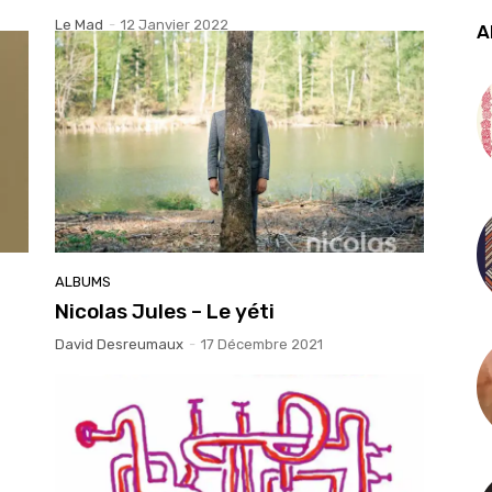
Le Mad
-
12 Janvier 2022
A
ALBUMS
Nicolas Jules – Le yéti
David Desreumaux
-
17 Décembre 2021