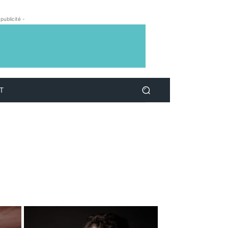
 publicité -
T