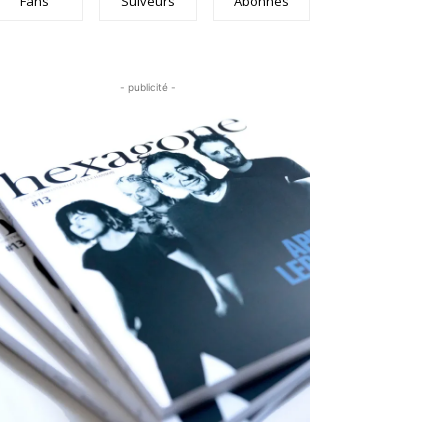
Fans
Suiveurs
Abonnés
- publicité -