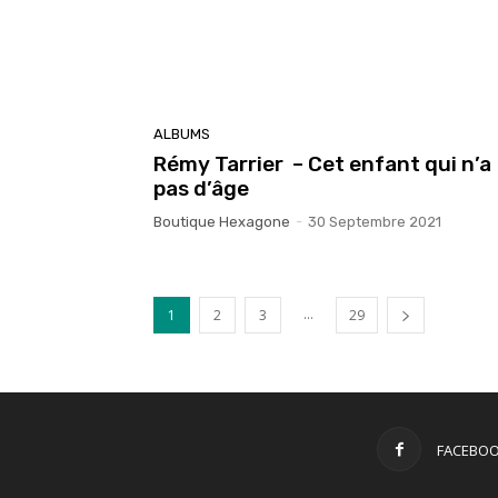
ALBUMS
Rémy Tarrier – Cet enfant qui n’a
pas d’âge
Boutique Hexagone
-
30 Septembre 2021
...
1
2
3
29
FACEBO