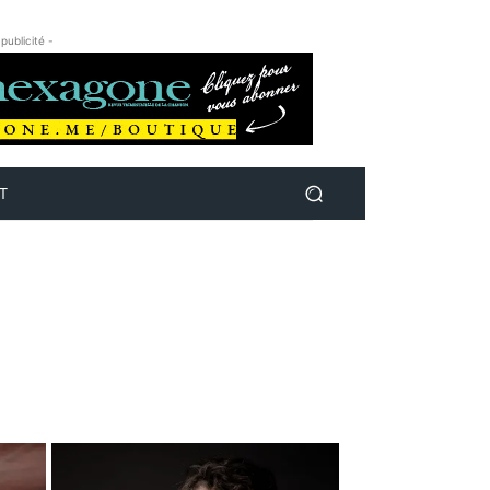
 publicité -
T