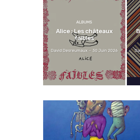
ALBUMS
Alice : Les châteaux
B
faibles
David Desreumaux
-
30 Juin 2026
Da