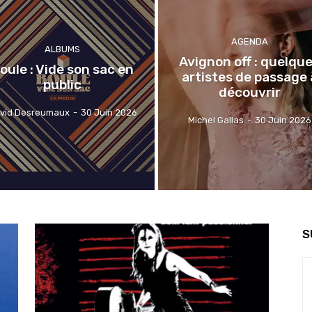
AGENDA
ALBUMS
Avignon off : quelqu
oule : Vide son sac en
artistes de passage 
public
découvrir
vid Desreumaux
-
30 Juin 2026
Michel Gallas
-
30 Juin 2026
S