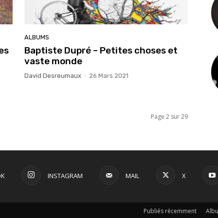
ALBUMS
es
Baptiste Dupré – Petites choses et
vaste monde
David Desreumaux
-
26 Mars 2021
Page 2 sur 29
OK
INSTAGRAM
MAIL
X
Publiés récemment
Alb