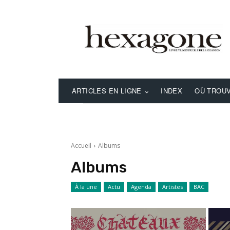
ARTICLES EN LIGNE
INDEX
OÙ TROUV
Accueil
Albums
Albums
À la une
Actu
Agenda
Artistes
BAC