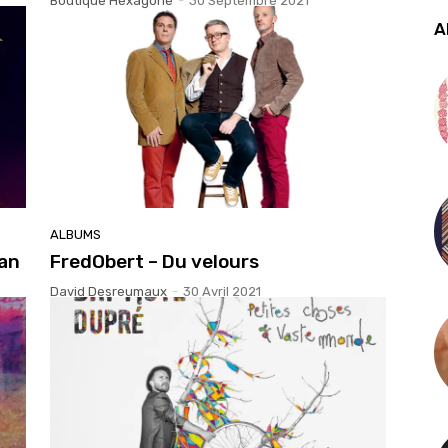
Boutique Hexagone
-
30 Septembre 2021
A
ALBUMS
ean
FredObert – Du velours
David Desreumaux
-
30 Avril 2021