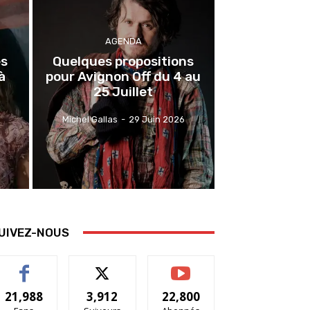
AGENDA
es
Quelques propositions
à
pour Avignon Off du 4 au
25 Juillet
Michel Gallas
-
29 Juin 2026
UIVEZ-NOUS
21,988
3,912
22,800