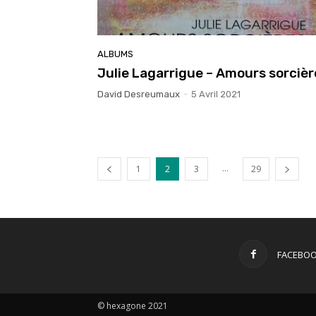
ALBUMS
Julie Lagarrigue – Amours sorcièr
David Desreumaux
-
5 Avril 2021
...
1
2
3
29
FACEBO
© hexagone 2021