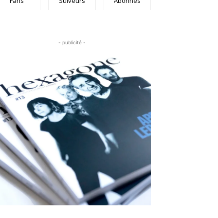
Fans
Suiveurs
Abonnés
- publicité -