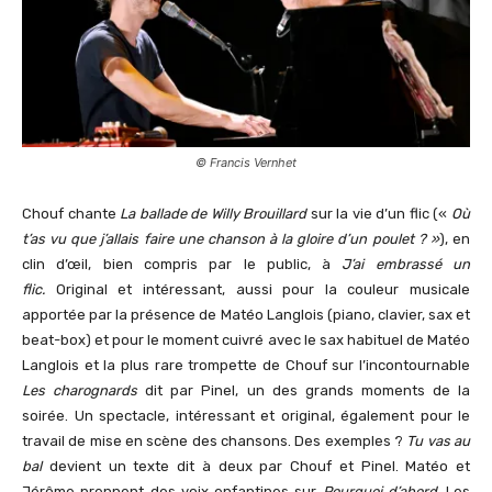
© Francis Vernhet
Chouf chante
La ballade de
Willy Brouillard
sur la vie d’un flic («
Où
t’as vu que j’allais faire une chanson à la gloire d’un poulet ? »
), en
clin d’œil, bien compris par le public, à
J’ai embrassé un
flic.
Original et intéressant, aussi pour la couleur musicale
apportée par la présence de Matéo Langlois (piano, clavier, sax et
beat-box) et pour le moment cuivré avec le sax habituel de Matéo
Langlois et la plus rare trompette de Chouf sur l’incontournable
Les charognards
dit par Pinel, un des grands moments de la
soirée. Un spectacle, intéressant et original, également pour le
travail de mise en scène des chansons. Des exemples ?
Tu vas au
bal
devient un texte dit à deux par Chouf et Pinel. Matéo et
Jérôme prennent des voix enfantines sur
Pourquoi d’abord
. Les