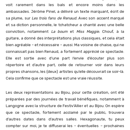
voit rarement dans les bals et encore moins dans les
ambassades. Jérôme Pinel, a délivré un texte marquant, écrit de
sa plume, sur
Les trois fans de Renaud.
Avec son accent marqué
et sa diction personnelle, le tchatcheur a chanté avec une belle
conviction, notamment
La boum
et
Miss Maggie.
Chouf, à la
guitare, a donné des interprétations plus classiques, et cela était
bien agréable – et nécessaire – aussi. Ma voisine de chaise, qui ne
connaissait pas bien Renaud, a fortement apprécié ce spectacle.
Elle est sortie avec d’une part l’envie d’écouter plus son
répertoire et d’autre part, celle de retourner voir dans leurs
propres chansons, les (deux) artistes qu’elle découvrait ce soir-là.
Cela confirme que ce spectacle est une vraie réussite.
Les deux représentations au Bijou, pour cette création, ont été
préparées par des journées de travail bénéfiques, notamment à
Langogne avec la structure de Festiv’Allier et au Bijou. On espère
que ce spectacle, fortement acclamé par le public, trouvera
d’autres dates dans d’autres salles. Hexagonaute, tu peux
compter sur moi, je te diffuserai les – éventuelles – prochaines