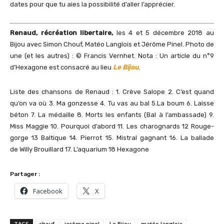
dates pour que tu aies la possibilité d’aller l’apprécier.
Renaud, récréation libertaire,
les 4 et 5 décembre 2018 au
Bijou avec Simon Chouf, Matéo Langlois et Jérôme Pinel. Photo de
une (et les autres) : © Francis Vernhet. Nota : Un article du n°9
d’Hexagone est consacré au lieu
Le Bijou
.
Liste des chansons de Renaud : 1. Crève Salope 2. C’est quand
qu’on va où 3. Ma gonzesse 4. Tu vas au bal 5.La boum 6. Laisse
béton 7. La médaille 8. Morts les enfants (Bal à l’ambassade) 9.
Miss Maggie 10. Pourquoi d’abord 11. Les charognards 12 Rouge-
gorge 13 Baltique 14. Pierrot 15. Mistral gagnant 16. La ballade
de Willy Brouillard 17. L’aquarium 18 Hexagone
Partager :
Facebook
X
TAGS
chouf
jerôme pinel
Le Bijou
matéo langlois