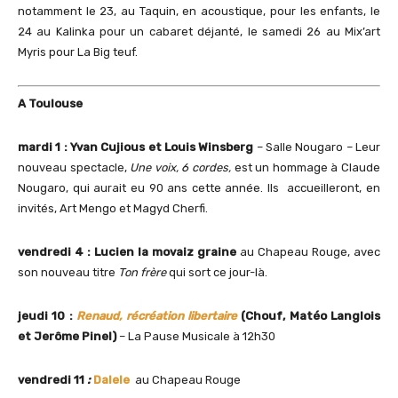
notamment le 23, au Taquin, en acoustique, pour les enfants, le
24 au Kalinka pour un cabaret déjanté, le samedi 26 au Mix’art
Myris pour La Big teuf.
A Toulouse
mardi 1 :
Yvan Cujious et Louis Winsberg
– Salle Nougaro – Leur
nouveau spectacle,
Une voix, 6 cordes,
est un hommage à Claude
Nougaro, qui aurait eu 90 ans cette année. Ils accueilleront, en
invités, Art Mengo et Magyd Cherfi.
vendredi 4 : Lucien la movaiz graine
au Chapeau Rouge, avec
son nouveau titre
Ton frère
qui sort ce jour-là.
jeudi 10 :
Renaud, récréation libertaire
(Chouf, Matéo Langlois
et Jerôme Pinel)
– La Pause Musicale à 12h30
vendredi 11
:
Dalele
au Chapeau Rouge