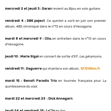
mercredi 2 et jeudi 3 : Daran
revient au Bijou en solo guitare.
vendredi 4
:
DBK poject
. Ce quintet a sorti en juin son premier
album,
480
, chroniqué dans le n°13 en cours d’Hexagone.
mardi 8 et mercredi 9 : Clio,
en entretien dans le n°13 en cours
d’Hexagone.
jeudi 10 : Marie Sigal
en concert de sortie d’EP,
Les géraniums.
vendredi 11 : Daguerre
qui chantera son album,
107218km/h
mardi 15 :
Benoit Paradis Trio
en tournée française pour
La
quintessence du cool.
mardi 22 et mercredi 23 :
Dick Annegarn
jeudi 24 et vendredi 25 : Lo’Jo
en trio