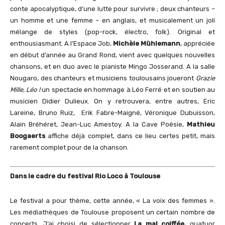
conte apocalyptique, d’une lutte pour survivre ; deux chanteurs –
un homme et une femme – en anglais, et musicalement un joli
mélange de styles (pop-rock, électro, folk). Original et
enthousiasmant. A l’Espace Job,
Michèle Mühlemann
, appréciée
en début d’année au Grand Rond, vient avec quelques nouvelles
chansons, et en duo avec le pianiste Mingo Josserand. A la salle
Nougaro, des chanteurs et musiciens toulousains joueront
Grazie
Mille, Léo !
un spectacle en hommage à Léo Ferré et en soutien au
musicien Didier Dulieux. On y retrouvera, entre autres, Eric
Lareine, Bruno Ruiz, Erik Fabre-Maigné, Véronique Dubuisson,
Alain Bréhéret, Jean-Luc Amestoy. A la Cave Poésie,
Mathieu
Boogaerts
affiche déjà complet, dans ce lieu certes petit, mais
rarement complet pour de la chanson.
Dans le cadre du festival Rio Loco à Toulouse
Le festival a pour thème, cette année, « La voix des femmes ».
Les médiathèques de Toulouse proposent un certain nombre de
concerts. J’ai choisi de sélectionner
La mal coiffée,
quatuor