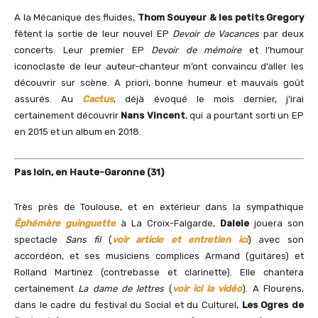
A la Mécanique des fluides,
Thom Souyeur & les petits Gregory
fêtent la sortie de leur nouvel EP
Devoir de Vacances
par deux
concerts. Leur premier EP
Devoir de mémoire
et l’humour
iconoclaste de leur auteur-chanteur m’ont convaincu d’aller les
découvrir sur scène. A priori, bonne humeur et mauvais goût
assurés. Au
Cactus
, déjà évoqué le mois dernier, j’irai
certainement découvrir
Nans Vincent
, qui a pourtant sorti un EP
en 2015 et un album en 2018.
Pas loin, en Haute-Garonne (31)
Très près de Toulouse, et en extérieur dans la sympathique
Éphémère
guinguette
à La Croix-Falgarde,
Dalele
jouera son
spectacle
Sans fil
(
voir article et entretien ici
) avec son
accordéon, et ses musiciens complices Armand (guitares) et
Rolland Martinez (contrebasse et clarinette). Elle chantera
certainement
La dame de lettres
(
voir ici la vidéo
). A Flourens,
dans le cadre du festival du Social et du Culturel,
Les Ogres de