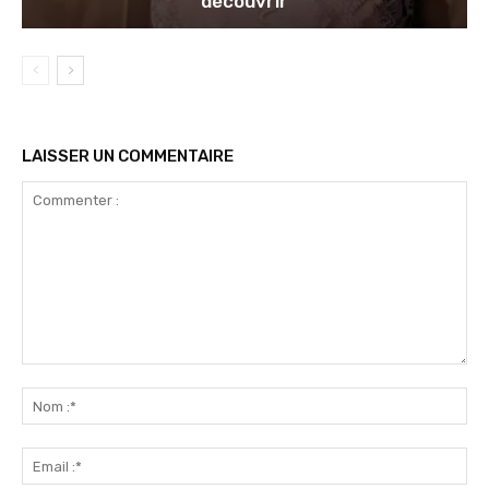
découvrir
LAISSER UN COMMENTAIRE
Commenter
:
No
:*
Ema
:*