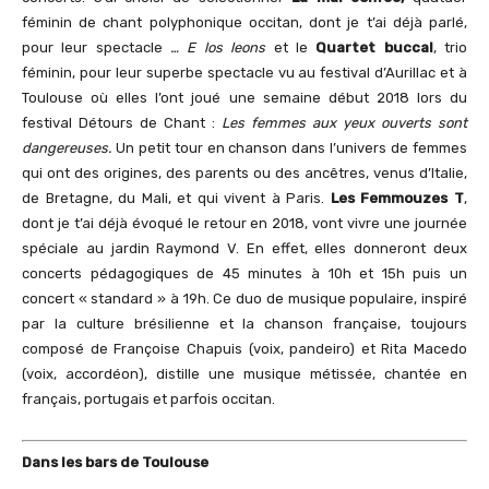
féminin de chant polyphonique occitan, dont je t’ai déjà parlé,
pour leur spectacle
… E los leons
et le
Quartet buccal
, trio
féminin, pour leur superbe spectacle vu au festival d’Aurillac et à
Toulouse où elles l’ont joué une semaine début 2018 lors du
festival Détours de Chant :
Les femmes aux yeux ouverts sont
dangereuses.
Un petit tour en chanson dans l’univers de femmes
qui ont des origines, des parents ou des ancêtres, venus d’Italie,
de Bretagne, du Mali, et qui vivent à Paris.
Les Femmouzes T
,
dont je t’ai déjà évoqué le retour en 2018, vont vivre une journée
spéciale au jardin Raymond V. En effet, elles donneront deux
concerts pédagogiques de 45 minutes à 10h et 15h puis un
concert « standard » à 19h. Ce duo de musique populaire, inspiré
par la culture brésilienne et la chanson française, toujours
composé de Françoise Chapuis (voix, pandeiro) et Rita Macedo
(voix, accordéon), distille une musique métissée, chantée en
français, portugais et parfois occitan.
Dans les bars de Toulouse