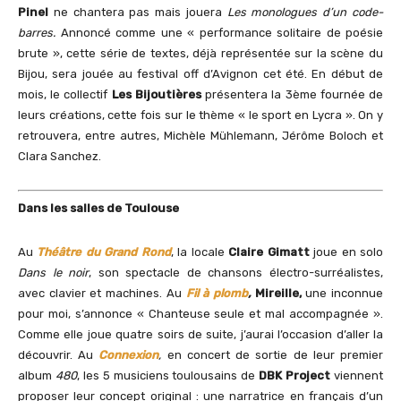
Pinel
ne chantera pas mais jouera
Les monologues d’un code-
barres.
Annoncé comme une « performance solitaire de poésie
brute », cette série de textes, déjà représentée sur la scène du
Bijou, sera jouée au festival off d’Avignon cet été. En début de
mois, le collectif
Les Bijoutières
présentera la 3ème fournée de
leurs créations, cette fois sur le thème « le sport en Lycra ». On y
retrouvera, entre autres, Michèle Mühlemann, Jérôme Boloch et
Clara Sanchez.
Dans les salles de Toulouse
​Au
Théâtre du Grand Rond
, la locale
Claire Gimatt
joue en solo
Dans le noir
, son spectacle de chansons électro-surréalistes,
avec clavier et machines. Au
Fil à plomb
,
Mireille,
une inconnue
pour moi, s’annonce « Chanteuse seule et mal accompagnée ».
Comme elle joue quatre soirs de suite, j’aurai l’occasion d’aller la
découvrir. Au
Connexion
,
en concert de sortie de leur premier
album
480
, les 5 musiciens toulousains de
DBK Project
viennent
proposer leur concept original : une narratrice en français d’un