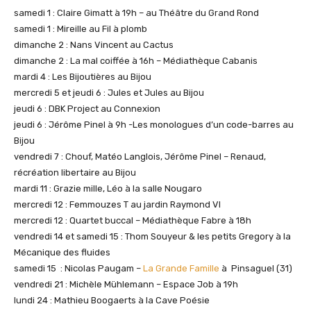
samedi 1 : Claire Gimatt à 19h – au Théâtre du Grand Rond
samedi 1 : Mireille au Fil à plomb
dimanche 2 : Nans Vincent au Cactus
dimanche 2 : La mal coiffée à 16h – Médiathèque Cabanis
mardi 4 : Les Bijoutières au Bijou
mercredi 5 et jeudi 6 : Jules et Jules au Bijou
jeudi 6 : DBK Project au Connexion
jeudi 6 : Jérôme Pinel à 9h -Les monologues d’un code-barres au
Bijou
vendredi 7 : Chouf, Matéo Langlois, Jérôme Pinel – Renaud,
récréation libertaire au Bijou
mardi 11 : Grazie mille, Léo à la salle Nougaro
mercredi 12 : Femmouzes T au jardin Raymond VI
mercredi 12 : Quartet buccal – Médiathèque Fabre à 18h
vendredi 14 et samedi 15 : Thom Souyeur & les petits Gregory à la
Mécanique des fluides
samedi 15 : Nicolas Paugam –
La Grande Famille
à Pinsaguel (31)
vendredi 21 : Michèle Mühlemann – Espace Job à 19h
lundi 24 : Mathieu Boogaerts à la Cave Poésie