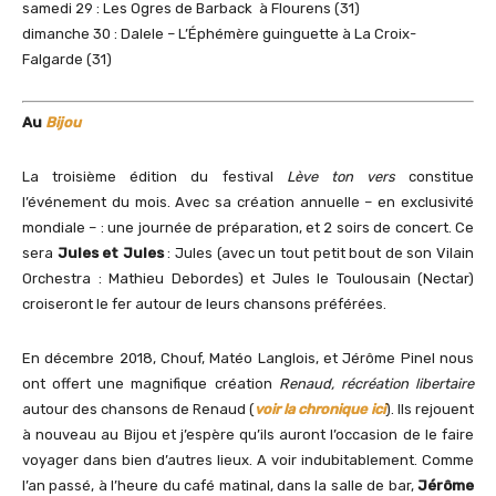
samedi 29 : Les Ogres de Barback à Flourens (31)
dimanche 30 : Dalele – L’Éphémère guinguette à La Croix-
Falgarde (31)
Au
Bijou
La troisième édition du festival
Lève ton vers
constitue
l’événement du mois. Avec sa création annuelle – en exclusivité
mondiale – : une journée de préparation, et 2 soirs de concert. Ce
sera
Jules et Jules
: Jules (avec un tout petit bout de son Vilain
Orchestra : Mathieu Debordes) et Jules le Toulousain (Nectar)
croiseront le fer autour de leurs chansons préférées.
En décembre 2018, Chouf, Matéo Langlois, et Jérôme Pinel nous
ont offert une magnifique création
Renaud, récréation libertaire
autour des chansons de Renaud (
voir la chronique ici
). Ils rejouent
à nouveau au Bijou et j’espère qu’ils auront l’occasion de le faire
voyager dans bien d’autres lieux. A voir indubitablement. Comme
l’an passé, à l’heure du café matinal, dans la salle de bar,
Jérôme