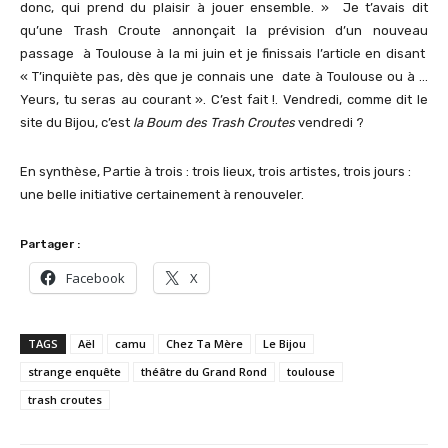
donc, qui prend du plaisir à jouer ensemble. » Je t’avais dit
qu’une Trash Croute annonçait la prévision d’un nouveau
passage à Toulouse à la mi juin et je finissais l’article en disant
« T’inquiète pas, dès que je connais une date à Toulouse ou à …
Yeurs, tu seras au courant ». C’est fait !. Vendredi, comme dit le
site du Bijou, c’est
la Boum des Trash Croutes
vendredi ?
En synthèse, Partie à trois : trois lieux, trois artistes, trois jours :
une belle initiative certainement à renouveler.
Partager :
Facebook
X
TAGS
Aël
camu
Chez Ta Mère
Le Bijou
strange enquête
théâtre du Grand Rond
toulouse
trash croutes