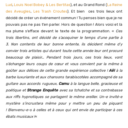
Lud
,
Louis Noel Bobey & Les Bertitas
), et au Grand Rond (
La Reine
des Aveugles
,
Les Trash Croutes
). Et bien ces trois lieux ont
décidé de créer un événement commun ! Tu penses bien que je ne
pouvais pas ne pas t’en parler. Hors de question ! Alors voici et là
ma plume s’efface devant le texte de la programmation. «
Ces
trois libertins, ont décidé de s’acoquiner le temps d’une partie à
3. Non contents de leur bonne entente, ils décident même d’y
convier trois artistes qui durant toute cette année leur ont procuré
beaucoup de plaisir… Pendant trois jours, ces trois lieux, vont
s’échanger leurs coups de cœur et vous convient par la même à
goûter aux délices de cette grande expérience collective !
Aël
à la
barbe luxuriante et aux chansons tarabiscotées accompagné de sa
guitare aux accords rugueux,
Camu
à la langue belle, gracieuse et
poétique et
Strange Enquête
avec sa tchatche et sa contrebasse
aux riffs hypnotiques se partagent le même oreiller. Un-e invité-e
mystère s’incrustera même pour y mettre un peu de piquant
!
Bienvenu-e-s à celles et à ceux qui ont envie de participer à ces
ébats musicaux !
«