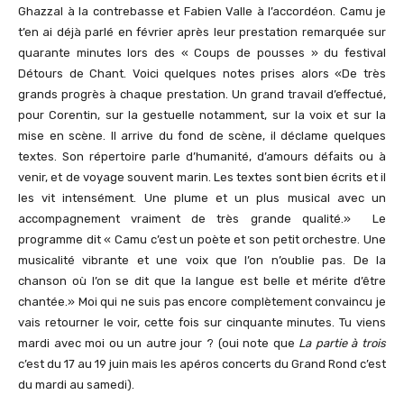
Ghazzal à la contrebasse et Fabien Valle à l’accordéon. Camu je
t’en ai déjà parlé en février après leur prestation remarquée sur
quarante minutes lors des « Coups de pousses » du festival
Détours de Chant. Voici quelques notes prises alors «De très
grands progrès à chaque prestation. Un grand travail d’effectué,
pour Corentin, sur la gestuelle notamment, sur la voix et sur la
mise en scène. Il arrive du fond de scène, il déclame quelques
textes. Son répertoire parle d’humanité, d’amours défaits ou à
venir, et de voyage souvent marin. Les textes sont bien écrits et il
les vit intensément. Une plume et un plus musical avec un
accompagnement vraiment de très grande qualité.» Le
programme dit « Camu c’est un poète et son petit orchestre. Une
musicalité vibrante et une voix que l’on n’oublie pas. De la
chanson où l’on se dit que la langue est belle et mérite d’être
chantée.» Moi qui ne suis pas encore complètement convaincu je
vais retourner le voir, cette fois sur cinquante minutes. Tu viens
mardi avec moi ou un autre jour ? (oui note que
La partie à trois
c’est du 17 au 19 juin mais les apéros concerts du Grand Rond c’est
du mardi au samedi).