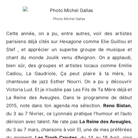
Photo Michel Gallas
Cette année, on a pu, entre autres, voir des artistes
parisiens déjà cités sur
Hexagone
comme Elie Guillou et
Stef , et apprécier un superbe groupe de musique et
chant du monde Joulik venu d’Avignon. On a applaudi,
bien sûr, des groupes et artistes locaux comme Emilie
Cadiou, La Gaudriole, Ça peut plaire à ta mère, la
chanteuse de jazz Esther Nourri. On a pu y découvrir
Victoria Lud. Et je n’oublie pas Les Fils de Ta Mère déjà et
La Reine des Aveugles. Dans le programme de début
2015, note dans ton agenda ma sélection.
Reno Bistan
,
du 3 au 7 février, ce Lyonnais pratique l’humour et l’auto
dérision avec talent. Ne rate pas
La Reine des Aveugles
,
du 3 au 7 mars, chansons à voir (!), une de mes préférées
du moment.
Les Trash Croutes
, du 14 au 18 Avril, cinq