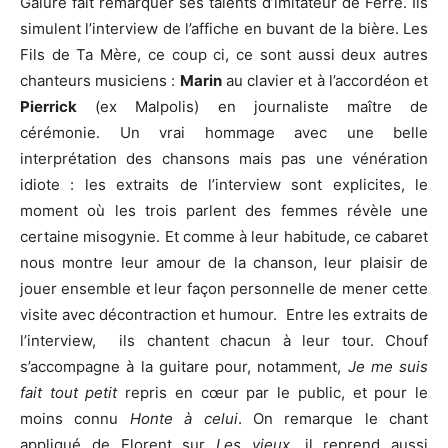
Galure fait remarquer ses talents d’imitateur de Ferré. Ils
simulent l’interview de l’affiche en buvant de la bière. Les
Fils de Ta Mère, ce coup ci, ce sont aussi deux autres
chanteurs musiciens :
Marin
au clavier et à l’accordéon et
Pierrick
(ex Malpolis) en journaliste maître de
cérémonie. Un vrai hommage avec une belle
interprétation des chansons mais pas une vénération
idiote : les extraits de l’interview sont explicites, le
moment où les trois parlent des femmes révèle une
certaine misogynie. Et comme à leur habitude, ce cabaret
nous montre leur amour de la chanson, leur plaisir de
jouer ensemble et leur façon personnelle de mener cette
visite avec décontraction et humour. Entre les extraits de
l’interview, ils chantent chacun à leur tour. Chouf
s’accompagne à la guitare pour, notamment,
Je me suis
fait tout petit
repris en cœur par le public, et pour le
moins connu
Honte à celui
. On remarque le chant
appliqué de Florent sur
Les vieux
, il reprend aussi