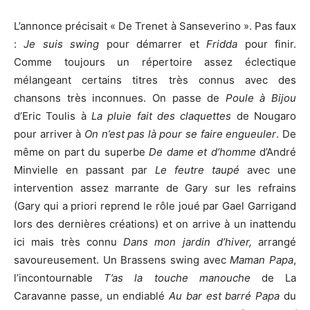
L’annonce précisait « De Trenet à Sanseverino ». Pas faux
:
Je suis swing
pour démarrer et
Fridda
pour finir.
Comme toujours un répertoire assez éclectique
mélangeant certains titres très connus avec des
chansons très inconnues. On passe de
Poule à Bijou
d’Eric Toulis à
La pluie fait des claquettes
de Nougaro
pour arriver à
On n’est pas là pour se faire engueuler
. De
même on part du superbe
De dame et d’homme
d’André
Minvielle en passant par
Le feutre taupé
avec une
intervention assez marrante de Gary sur les refrains
(Gary qui a priori reprend le rôle joué par Gael Garrigand
lors des dernières créations) et on arrive à un inattendu
ici mais très connu
Dans mon jardin d’hiver,
arrangé
savoureusement. Un Brassens swing avec
Maman Papa
,
l’incontournable
T’as la touche manouche
de La
Caravanne passe, un endiablé
Au bar est barré Papa
du