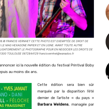
18.© FRANCIS VERNHET CETTE PHOTO EST EXEMPTÉE DE DROIT DE
LE MAG HEXAGONE PAPIER ET EN LIGNE. AVANT TOUTE AUTRE
LIGATOIREMENT LE PHOTOGRAPHE POUR EN NEGOCIER LES DROITS DE
31300 TOULOUSE 0672844129 francisvernhet@wanadoo.fr
nnoncer ici la nouvelle édition du festival Printival Boby
epuis au moins dix ans.
Cette édition sera bien sûr
marquée par la disparition l’été
dernier de l’artiste « du pays »
Barbara Weldens
, managée par