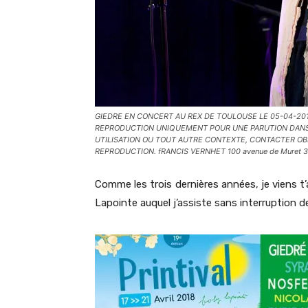
GIEDRE EN CONCERT AU REX DE TOULOUSE LE 05-04-20
REPRODUCTION UNIQUEMENT POUR UNE PARUTION DANS 
UTILISATION OU TOUT AUTRE CONTEXTE, CONTACTER OB
REPRODUCTION. fRANCIS VERNHET 100 avenue de Muret 
Comme les trois dernières années, je viens t’a
Lapointe auquel j’assiste sans interruption d