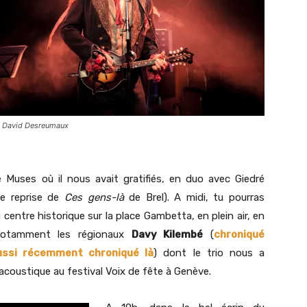
 David Desreumaux
e Muses où il nous avait gratifiés, en duo avec Giedré
le reprise de
Ces gens-là
de Brel). A midi, tu pourras
 centre historique sur la place Gambetta, en plein air, en
notamment les régionaux
Davy Kilembé
(
chroniqué
aussi récemment chroniqué là
) dont le trio nous a
coustique au festival Voix de fête à Genève.