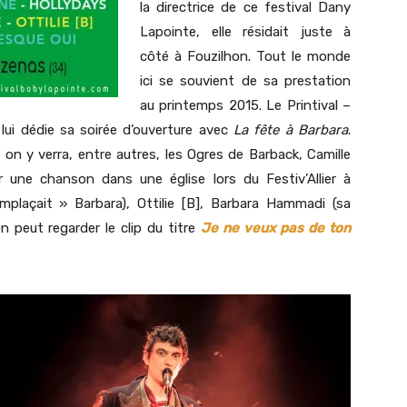
la directrice de ce festival Dany
Lapointe, elle résidait juste à
côté à Fouzilhon. Tout le monde
ici se souvient de sa prestation
au printemps 2015. Le Printival –
ui dédie sa soirée d’ouverture avec
La fête à Barbara
.
, on y verra, entre autres, les Ogres de Barback, Camille
 une chanson dans une église lors du Festiv’Allier à
plaçait » Barbara), Ottilie [B], Barbara Hammadi (sa
On peut regarder le clip du titre
Je ne veux pas de ton