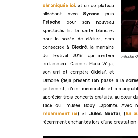
chroniquée ici
, et un co-plateau
alléchant avec
Syrano
puis
Féloche
pour son nouveau
spectacle. Et la carte blanche,
pour la soirée de clôture, sera
consacrée à
Giedré
, la marraine
du festival 2018, qui invitera
Féloche ©
notamment Carmen Maria Véga,
son ami et compère Oldelaf, et
Dimoné (déjà présent l’an passé à la soiré
justement, d’une mémorable et remarquab
apprécier trois concerts gratuits, au cœur du
face du… musée Boby Lapointe. Avec 
récemment ici
) et
Jules Nectar
,
(
lui 
récemment enchantés lors d’une prestation a