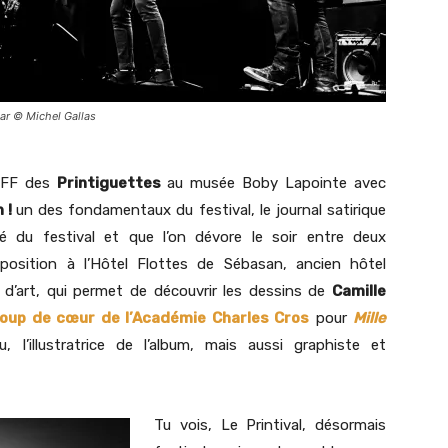
ar © Michel Gallas
 OFF des
Printiguettes
au musée Boby Lapointe avec
n !
un des fondamentaux du festival, le journal satirique
ité du festival et que l’on dévore le soir entre deux
xposition à l’Hôtel Flottes de Sébasan, ancien hôtel
rie d’art, qui permet de découvrir les dessins de
Camille
oup de cœur de l’Académie Charles Cros
pour
Mille
 l’illustratrice de l’album, mais aussi graphiste et
Tu vois, Le Printival, désormais