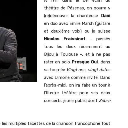
A 19h, dans le bel écrin du
théâtre de Pézenas, on pourra y
(re)découvrir la chanteuse
Dani
en duo avec Emilie Marsh (guitare
et deuxième voix) ou le suisse
Nicolas Fraissinet
– passés
tous les deux récemment au
Bijou à Toulouse -, et à ne pas
rater en solo
Presque Oui
, dans
sa tournée
Vingt ans, vingt dates
avec Dimoné comme invité. Dans
l’après-midi, on ira faire un tour à
l’Illustre théâtre pour ses deux
concerts jeune public dont
Zèbre
e les multiples facettes de la chanson francophone tout