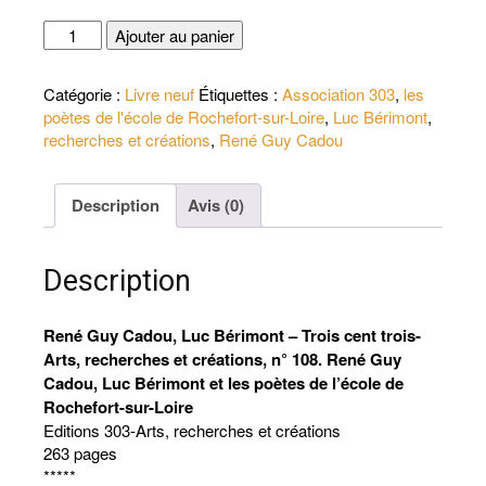
quantité
Ajouter au panier
de
René
Catégorie :
Livre neuf
Étiquettes :
Association 303
,
les
Guy
poètes de l'école de Rochefort-sur-Loire
,
Luc Bérimont
,
Cadou,
recherches et créations
,
René Guy Cadou
Luc
Bérimont
-
Description
Avis (0)
René
Guy
Cadou,
Description
Luc
Bérimont
et
René Guy Cadou, Luc Bérimont – Trois cent trois-
les
Arts, recherches et créations, n° 108. René Guy
poètes
Cadou, Luc Bérimont et les poètes de l’école de
de
Rochefort-sur-Loire
l'école
Editions 303-Arts, recherches et créations
de
263 pages
Rochefort-
*****