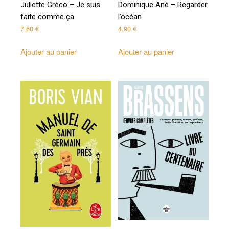
Juliette Gréco – Je suis
Dominique Ané – Regarder
faite comme ça
l’océan
7,60
€
4,90
€
Ajouter au panier
Ajouter au panier