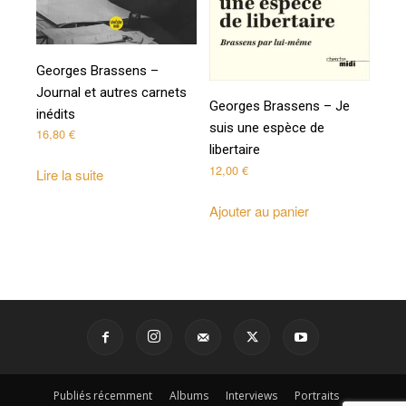
Georges Brassens –
Journal et autres carnets
Georges Brassens – Je
inédits
suis une espèce de
16,80
€
libertaire
12,00
€
Lire la suite
Ajouter au panier
Publiés récemment
Albums
Interviews
Portraits