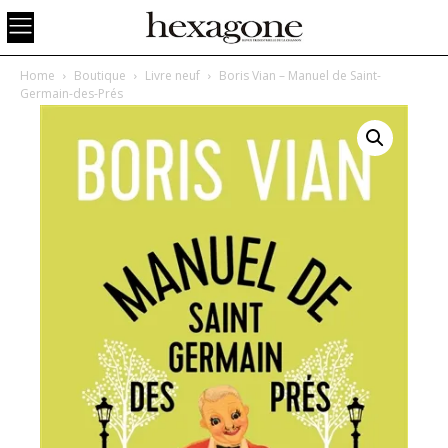
Home
Boutique
Livre neuf
Boris Vian – Manuel de Saint-
Germain-des-Prés