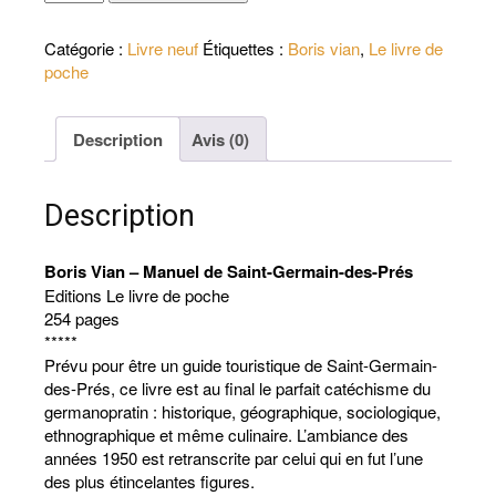
de
Boris
Catégorie :
Livre neuf
Étiquettes :
Boris vian
,
Le livre de
Vian
poche
-
Manuel
de
Description
Avis (0)
Saint-
Germain-
des-
Description
Prés
Boris Vian – Manuel de Saint-Germain-des-Prés
Editions Le livre de poche
254 pages
*****
Prévu pour être un guide touristique de Saint-Germain-
des-Prés, ce livre est au final le parfait catéchisme du
germanopratin : historique, géographique, sociologique,
ethnographique et même culinaire. L’ambiance des
années 1950 est retranscrite par celui qui en fut l’une
des plus étincelantes figures.