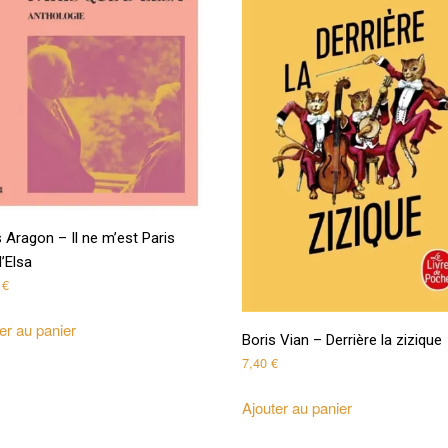
 Aragon – Il ne m’est Paris
’Elsa
0
€
er au panier
Boris Vian – Derrière la zizique
7,40
€
Ajouter au panier