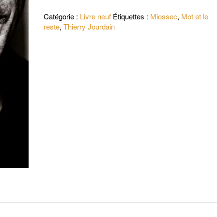
Thierry
Catégorie :
Livre neuf
Étiquettes :
Miossec
,
Mot et le
Jourdain
reste
,
Thierry Jourdain
-
Miossec
:
une
bonne
carcasse