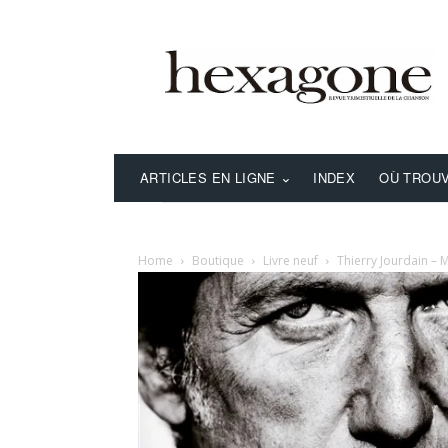
ARTICLES EN LIGNE
INDEX
OÙ TROUV
Home
Boutique
Livre neuf
Thierry Jourdain – 