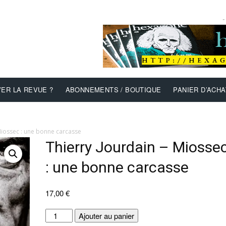
-
ER LA REVUE ?
ABONNEMENTS / BOUTIQUE
PANIER D’ACHA
Miossec : une bonne carcasse
Thierry Jourdain – Miosse
: une bonne carcasse
17,00
€
quantité
Ajouter au panier
de