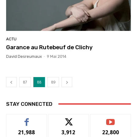
ACTU
Garance au Rutebeuf de Clichy
David Desreumaux
-
9 Mai 2014
87
88
89
STAY CONNECTED
21,988
3,912
22,800