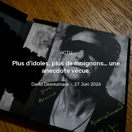
ACTU
Plus d’idoles, plus de moignons… une
anecdote vécue.
David Desreumaux
-
27 Juin 2026