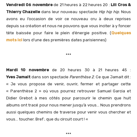
Vendredi 06 novembre
de 21 heures à 22 heures 20 :
Lili Cros &
Thierry Chazelle
dans leur nouveau spectacle
Hip hip hip
. Nous
avons eu l’occasion de voir ce nouveau cru à deux reprises
depuis sa création et nous ne pouvons que vous inciter à y foncer
tête baissée pour faire le plein d’énergie positive. (
Quelques
mots ici
lors d’une des premières dates parisiennes)
***
Mardi 10 novembre
de 20 heures 30 à 21 heures 45 :
Yves
Jamait
dans son spectacle
Parenthèse 2
. Ce que Jamait dit :
« Je vous propose de venir, ouvrir, fermer et partager cette
« Parenthèse 2 » où vous pourrez retrouver Samuel Garcia et
Didier Grebot à mes côtés pour parcourir le chemin que huit
albums ont tracé pour nous mener jusqu’à vous… Nous prendrons
aussi quelques chemins de traverse pour venir vous chercher et
vous… toucher. Bref ; que du circuit court ! «
***