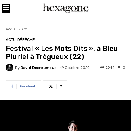
Accueil
Actu
ACTU
DÉPÊCHE
Festival « Les Mots Dits », à Bleu
Pluriel à Trégueux (22)
By
David Desreumaux
2949
0
19 Octobre 2020
Facebook
X