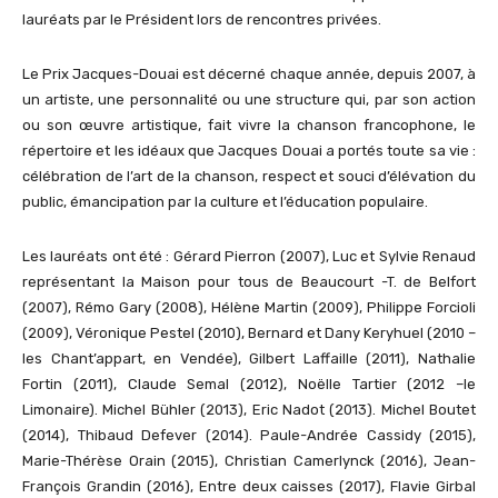
lauréats par le Président lors de rencontres privées.
Le Prix Jacques-Douai est décerné chaque année, depuis 2007, à
un artiste, une personnalité ou une structure qui, par son action
ou son œuvre artistique, fait vivre la chanson francophone, le
répertoire et les idéaux que Jacques Douai a portés toute sa vie :
célébration de l’art de la chanson, respect et souci d’élévation du
public, émancipation par la culture et l’éducation populaire.
Les lauréats ont été : Gérard Pierron (2007), Luc et Sylvie Renaud
représentant la Maison pour tous de Beaucourt -T. de Belfort
(2007), Rémo Gary (2008), Hélène Martin (2009), Philippe Forcioli
(2009), Véronique Pestel (2010), Bernard et Dany Keryhuel (2010 –
les Chant’appart, en Vendée), Gilbert Laffaille (2011), Nathalie
Fortin (2011), Claude Semal (2012), Noëlle Tartier (2012 –le
Limonaire). Michel Bühler (2013), Eric Nadot (2013). Michel Boutet
(2014), Thibaud Defever (2014). Paule-Andrée Cassidy (2015),
Marie-Thérèse Orain (2015), Christian Camerlynck (2016), Jean-
François Grandin (2016), Entre deux caisses (2017), Flavie Girbal