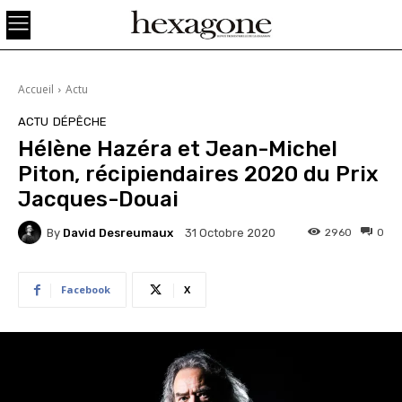
Accueil
Actu
ACTU
DÉPÊCHE
Hélène Hazéra et Jean-Michel
Piton, récipiendaires 2020 du Prix
Jacques-Douai
By
David Desreumaux
2960
0
31 Octobre 2020
Facebook
X