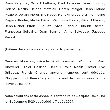
Dany Keryhuel, Gilbert Laffaille, Cyril Lafaurie, Tariel Lourdin,
Hélène Martin, Hélène Mathieu, Floréal Melgar, Jean-Claude
Mézière, Gérard Morel, Eric Nadot, Marie-Thérèse Orain, Christine
Pagava-Boulez, Martin Pénet, Véronique Pestel, Gérard Pierron,
Jean-Michel Piton, Luc et Sylvie Renaud, Claude Semal,
Francesca Solleville, Jean Sommer, Anne Sylvestre, Jacques
Vassal.
(Hélène Hazera ne souhaite pas participer au jury.)
Georges Moustaki, décédé, était président d’honneur. Marc
Chevalier, Didier Desmas, Jean Dufour, Noëlle Tartier, Eve
Griliquez, Francis Chenot, anciens membres sont décédés.
Philippe Forcioli, Rémo Gary et Jofroi sont démissionnaires depuis
l’hiver 2015/2016.
Nous célébrons cette année le centenaire de Jacques Douai, né
le 11 décembre 1920 et décédé le 7 août 2004.