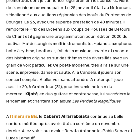
prometteur, dont je t’annonce régulièrement les concerts, vient
de franchir un nouveau palier. Le 25 janvier, il était au Metronum,
sélectionné aux auditions régionales des Inouïs du Printemps de
Bourges. Le 26, avec une superbe prestation de 40 minutes, il
remporte le Prix des Lycéens aux Coups de Pousses de Détours
de Chant et il gagne une programmation pour l’édition 2020 du
festival. Matéo Langlois multi instrumentiste, – piano, saxophone,
boite à rythme, beatbox -, fait de la musique, chante et raconte
des histoires originales sur des thèmes très diversifiés avec un
grain de voix particulier. Ce poète moderne, très à l’aise sur une
scène, improvise, danse et saute. A la Candela, il jouera son
concert complet. A aller voir sans attendre. A noter qu’il joue
aussi le 20, à Gratentour (31), pour les « midinotes » du
mercredi.
Kijoté
, en duo guitare et contrebasse, lui succédera le
lendemain et chantera son album
Les Perdants Magnifiques
.
A
Itineraire Bis
,
le
Cabaret All’arrabbiata
continue sa belle
carrière méritée après avoir fêté sa centième en novembre
dernier. Allez voir – ou revoir – Renata Antonante, Pablo Seban et
Lucas Lemauff.