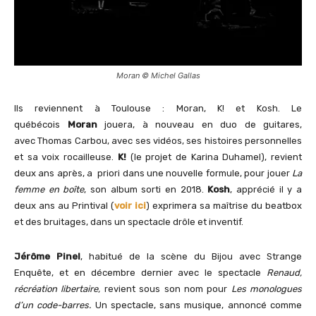
Moran © Michel Gallas
Ils reviennent à Toulouse : Moran, K! et Kosh. Le
québécois
Moran
jouera, à nouveau en duo de guitares,
avec Thomas Carbou, avec ses vidéos, ses histoires personnelles
et sa voix rocailleuse.
K!
(le projet de Karina Duhamel), revient
deux ans après, a priori dans une nouvelle formule, pour jouer
La
femme en boîte
, son album sorti en 2018.
Kosh
, apprécié il y a
deux ans au Printival (
voir ici
) exprimera sa maîtrise du beatbox
et des bruitages, dans un spectacle drôle et inventif.
Jérôme Pinel
, habitué de la scène du Bijou avec Strange
Enquête, et en décembre dernier avec le spectacle
Renaud,
récréation libertaire,
revient sous son nom pour
Les monologues
d’un code-barres.
Un spectacle, sans musique, annoncé comme