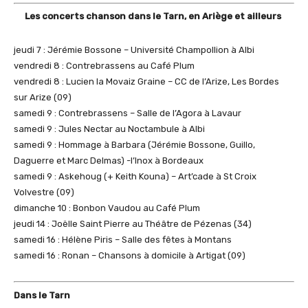
Les concerts chanson dans le Tarn, en Ariège et ailleurs
jeudi 7 : Jérémie Bossone – Université Champollion à Albi
vendredi 8 : Contrebrassens au Café Plum
vendredi 8 : Lucien la Movaiz Graine – CC de l’Arize, Les Bordes
sur Arize (09)
samedi 9 : Contrebrassens – Salle de l’Agora à Lavaur
samedi 9 : Jules Nectar au Noctambule à Albi
samedi 9 : Hommage à Barbara (Jérémie Bossone, Guillo,
Daguerre et Marc Delmas) -l’Inox à Bordeaux
samedi 9 : Askehoug (+ Keith Kouna) – Art’cade à St Croix
Volvestre (09)
dimanche 10 : Bonbon Vaudou au Café Plum
jeudi 14 : Joëlle Saint Pierre au Théâtre de Pézenas (34)
samedi 16 : Hélène Piris – Salle des fêtes à Montans
samedi 16 : Ronan – Chansons à domicile à Artigat (09)
Dans le Tarn