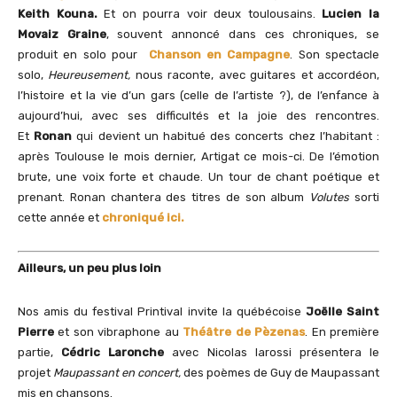
Keith Kouna.
Et on pourra voir deux toulousains.
Lucien la
Movaiz Graine
, souvent annoncé dans ces chroniques, se
produit en solo pour
Chanson en Campagne
. Son spectacle
solo,
Heureusement,
nous raconte, avec guitares et accordéon,
l’histoire et la vie d’un gars (celle de l’artiste ?), de l’enfance à
aujourd’hui, avec ses difficultés et la joie des rencontres.
Et
Ronan
qui devient un habitué des concerts chez l’habitant :
après Toulouse le mois dernier, Artigat ce mois-ci. De l’émotion
brute, une voix forte et chaude. Un tour de chant poétique et
prenant.
Ronan chantera des titres de son album
Volutes
sorti
cette année et
chroniqué ici.
Ailleurs, un peu plus loin
Nos amis du festival Printival invite la québécoise
Joëlle Saint
Pierre
et son vibraphone au
Théâtre de Pèzenas
. En première
partie,
Cédric Laronche
avec Nicolas Iarossi présentera le
projet
Maupassant en concert,
des poèmes de Guy de Maupassant
mis en chansons.