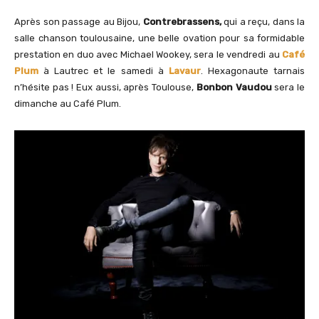
Après son passage au Bijou,
Contrebrassens,
qui a reçu, dans la
salle chanson toulousaine, une belle ovation pour sa formidable
prestation en duo avec Michael Wookey, sera le vendredi au
Café
Plum
à Lautrec et le samedi à
Lavaur
. Hexagonaute tarnais
n’hésite pas ! Eux aussi, après Toulouse,
Bonbon Vaudou
sera le
dimanche au Café Plum.