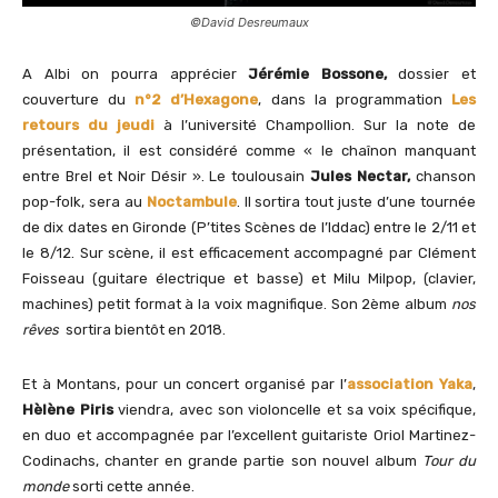
©David Desreumaux
A Albi on pourra apprécier
Jérémie Bossone,
dossier et
couverture du
n°2 d’Hexagone
, dans la programmation
Les
retours du jeudi
à l’université Champollion. Sur la note de
présentation, il est considéré comme « le chaînon manquant
entre Brel et Noir Désir ». Le toulousain
Jules Nectar,
chanson
pop-folk, sera au
Noctambule
. Il sortira tout juste d’une tournée
de dix dates en Gironde (P’tites Scènes de l’Iddac) entre le 2/11 et
le 8/12. Sur scène, il est efficacement accompagné par Clément
Foisseau (guitare électrique et basse) et Milu Milpop, (clavier,
machines) petit format à la voix magnifique. Son 2ème album
nos
rêves
sortira bientôt en 2018.
Et à Montans, pour un concert organisé par l’
association Yaka
,
Hèlène Piris
viendra, avec son violoncelle et sa voix spécifique,
en duo et accompagnée par l’excellent guitariste Oriol Martinez-
Codinachs, chanter en grande partie son nouvel album
Tour du
monde
sorti cette année.