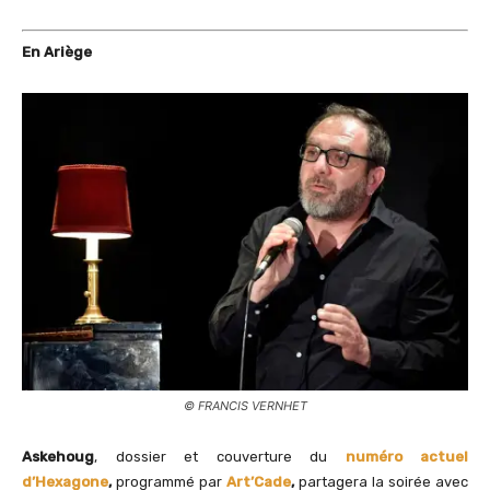
En Ariège
© FRANCIS VERNHET
Askehoug
, dossier et couverture du
numéro actuel
d’Hexagone
,
programmé par
Art’Cade
,
partagera la soirée avec