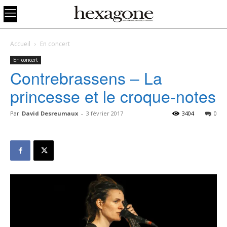
Accueil
En concert
En concert
Contrebrassens – La
princesse et le croque-notes
Par
David Desreumaux
-
3 février 2017
3404
0