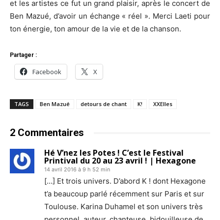
et les artistes ce fut un grand plaisir, après le concert de
Ben Mazué, d’avoir un échange « réel ». Merci Laeti pour
ton énergie, ton amour de la vie et de la chanson.
Partager :
Facebook
X
TAGS
Ben Mazué
detours de chant
K!
XXElles
2 Commentaires
Hé V’nez les Potes ! C’est le Festival
Printival du 20 au 23 avril ! | Hexagone
14 avril 2016 à 9 h 52 min
[…] Et trois univers. D’abord K ! dont Hexagone
t’a beaucoup parlé récemment sur Paris et sur
Toulouse. Karina Duhamel et son univers très
personnel, auteur, chanteuse, bidouilleuse de