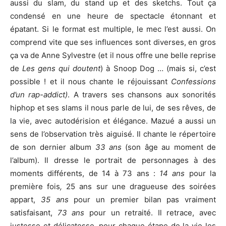
aussi du slam, du stand up et des sketchs. Tout ça
condensé en une heure de spectacle étonnant et
épatant. Si le format est multiple, le mec l’est aussi. On
comprend vite que ses influences sont diverses, en gros
ça va de Anne Sylvestre (et il nous offre une belle reprise
de
Les gens qui doutent
) à Snoop Dog … (mais si, c’est
possible ! et il nous chante le réjouissant
Confessions
d’un rap-addict)
. A travers ses chansons aux sonorités
hiphop et ses slams il nous parle de lui, de ses rêves, de
la vie, avec autodérision et élégance. Mazué a aussi un
sens de l’observation très aiguisé. Il chante le répertoire
de son dernier album
33 ans
(son âge au moment de
l’album). Il dresse le portrait de personnages à des
moments différents, de 14 à 73 ans :
14 ans
pour la
première fois
,
25 ans sur une dragueuse des soirées
appart,
35 ans
pour un premier bilan pas vraiment
satisfaisant,
73 ans
pour un retraité. Il retrace, avec
justesse et délicatesse, pour chaque étape de la vie les