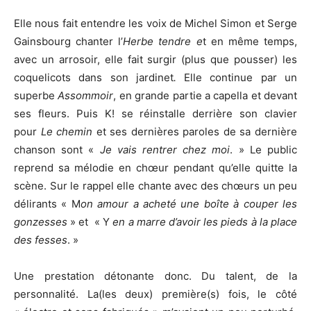
Elle nous fait entendre les voix de Michel Simon et Serge
Gainsbourg chanter l’
Herbe tendre e
t en même temps,
avec un arrosoir, elle fait surgir (plus que pousser) les
coquelicots dans son jardinet
.
Elle continue par un
superbe
Assommoir
, en grande partie a capella et devant
ses fleurs. Puis K! se réinstalle derrière son clavier
pour
Le chemin
et ses dernières paroles de sa dernière
chanson sont «
Je vais rentrer chez moi
. » Le public
reprend sa mélodie en chœur pendant qu’elle quitte la
scène. Sur le rappel elle chante avec des chœurs un peu
délirants « M
on amour a acheté une boîte à couper les
gonzesses
» et « Y
en a marre d’avoir les pieds à la place
des fesses
. »
Une prestation détonante donc. Du talent, de la
personnalité. La(les deux) première(s) fois, le côté