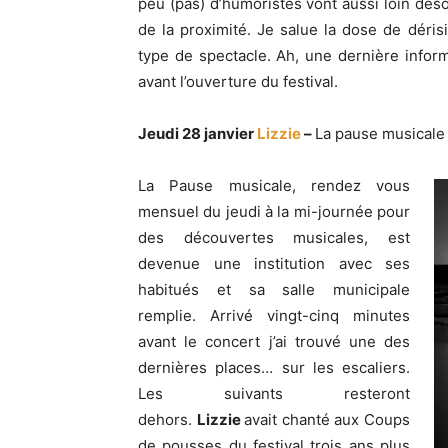
peu (pas) d’humoristes vont aussi loin dés
de la proximité. Je salue la dose de déris
type de spectacle. Ah, une dernière informa
avant l’ouverture du festival.
Jeudi 28 janvier
Lizzie
–
La pause musicale
La Pause musicale, rendez vous
mensuel du jeudi à la mi-journée pour
des découvertes musicales, est
devenue une institution avec ses
habitués et sa salle municipale
remplie. Arrivé vingt-cinq minutes
avant le concert j’ai trouvé une des
dernières places… sur les escaliers.
Les suivants resteront
dehors.
Lizzie
avait chanté aux Coups
de pousses du festival trois ans plus