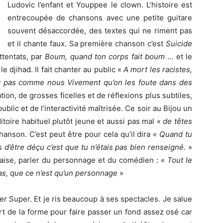
Ludovic l’enfant et Youppee le clown. L’histoire est
entrecoupée de chansons avec une petite guitare
souvent désaccordée, des textes qui ne riment pas
et il chante faux. Sa première chanson c’est
Suicide
ttentats, par
Boum,
quand ton corps fait boum
… et le
e djihad. Il fait chanter au public «
A mort les racistes,
ont pas comme nous Vivement qu’on les foute dans des
on, de grosses ficelles et de réflexions plus subtiles,
lic et de l’interactivité maîtrisée. Ce soir au Bijou un
toire habituel plutôt jeune et aussi pas mal «
de têtes
hanson. C’est peut être pour cela qu’il dira
« Quand tu
s d’être déçu c’est que tu n’étais pas bien renseigné
. »
chaise, parler du personnage et du comédien : «
Tout le
as, que ce n’est qu’un personnage
»
er Super. Et je ris beaucoup à ses spectacles. Je salue
ert de la forme pour faire passer un fond assez osé car