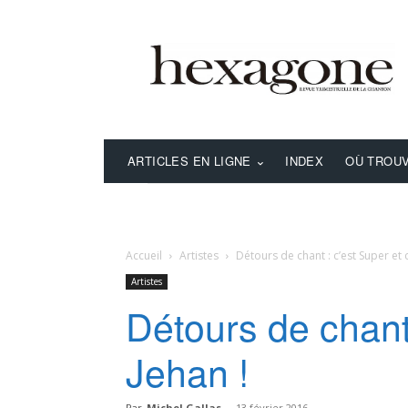
ARTICLES EN LIGNE
INDEX
OÙ TROUV
Accueil
Artistes
Détours de chant : c’est Super et c
Artistes
Détours de chant 
Jehan !
Par
Michel Gallas
-
13 février 2016