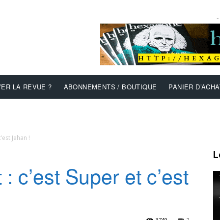
-
ER LA REVUE ?
ABONNEMENTS / BOUTIQUE
PANIER D’ACHA
’est Jehan !
L
: c’est Super et c’est
3749
2