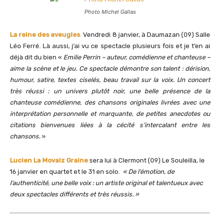
Photo Michel Gallas
La reine des aveugles
.
Vendredi 8 janvier, à Daumazan (09) Salle
Léo Ferré. Là aussi, j’ai vu ce spectacle plusieurs fois et je t’en ai
déjà dit du bien «
Emilie Perrin – auteur, comédienne et chanteuse –
aime la scène et le jeu. Ce spectacle démontre son talent : dérision,
humour, satire, textes ciselés, beau travail sur la voix.
Un concert
très réussi : un univers plutôt noir, une belle présence de la
chanteuse comédienne, des chansons originales livrées avec une
interprétation personnelle et marquante, de petites anecdotes ou
citations bienvenues liées à la cécité s’intercalant entre les
chansons.
»
Lucien La Movaiz Graine
sera lui à Clermont (09) Le Souleilla, le
16 janvier en quartet et le 31 en solo.
« De l’émotion, de
l’authenticité, une belle voix : un artiste original et talentueux avec
deux spectacles différents et très réussis. »