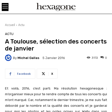
Accueil
Actu
ACTU
A Toulouse, sélection des concerts
de janvier
By
Michel Gallas
3172
0
5 Janvier 2016
Facebook
X
Et voilà, 2016, c’est parti. Ma résolution hexagonesque :
m’organiser mieux pour te rendre compte de tous les concerts qui
m’ont marqué. Car, notamment le dernier trimestre, je me suis fait
débordé par le nombre et la qualité des concerts et je garderai
pour moi les photos et les notes prises sur Wally dans son