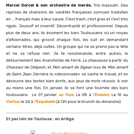
Marcel Dorcel & son orchestre de merde.
Trio masculin. Des
reprises de chansons de variétés françaises connues traduites
en … français mais à leur sauce. C’est trash, c’est gras et c’est très
rigolo. Jouissif et inventif. Décontracté et professionnel. Depuis
plus de deux ans, ils écument les bars Toulousains où un noyau
d’aficionados, qui grossit chaque fois, les suit en demandant
certains titres, déjà cultes. Un groupe qui ne se prend pas la tête
et ne se refuse rien. Je te recommande, entre autres, le
détournement des
Anarchistes
de Ferré,
La chasseuse
à partir du
Chasseur
de Delpech, et
Mon amant de Sigean
issu de
Mon amant
de Saint Jean
. Derrière la «déconnade» se cache le travail, et on
découvre des textes bien écrits, aux jeux de mots réussis. A voir
au moins une fois. En janvier, ils se font une tournée des bars
toulousains. Le 07 janvier
au Txus
, Le 08 à
l’Evasion
, Le 10 au
Cactus
, le 24 à
l’Esquinade
(à 12h pour le brunch du dimanche)
Et pas loin de Toulouse : en Ariège