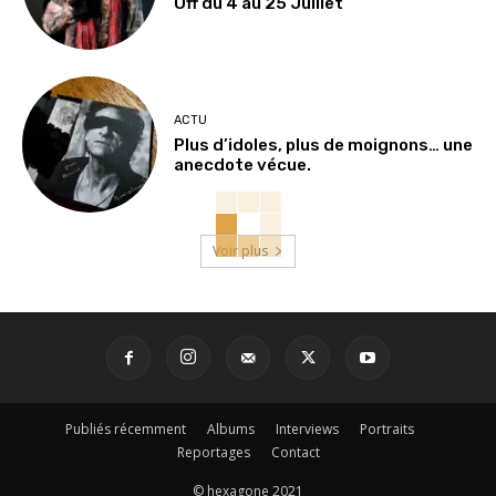
Off du 4 au 25 Juillet
ACTU
Plus d’idoles, plus de moignons… une
anecdote vécue.
Voir plus
Publiés récemment
Albums
Interviews
Portraits
Reportages
Contact
© hexagone 2021