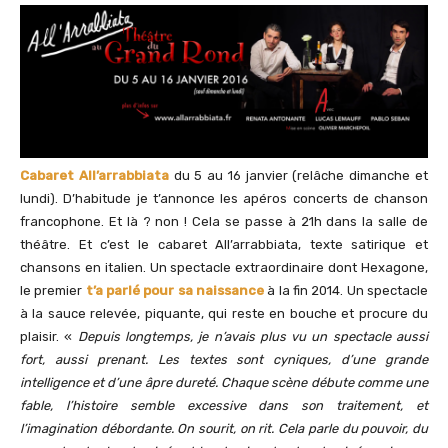
Cabaret All’arrabbiata
du 5 au 16 janvier (relâche dimanche et
lundi). D’habitude je t’annonce les apéros concerts de chanson
francophone. Et là ? non ! Cela se passe à 21h dans la salle de
théâtre. Et c’est le cabaret All’arrabbiata, texte satirique et
chansons en italien. Un spectacle extraordinaire dont Hexagone,
le premier
t’a parlé pour sa naissance
à la fin 2014. Un spectacle
à la sauce relevée, piquante, qui reste en bouche et procure du
plaisir. «
Depuis longtemps, je n’avais plus vu un spectacle aussi
fort, aussi prenant. Les textes sont cyniques, d’une grande
intelligence et d’une âpre dureté. Chaque scène débute comme une
fable, l’histoire semble excessive dans son traitement, et
l’imagination débordante. On sourit, on rit.
Cela parle du pouvoir, du