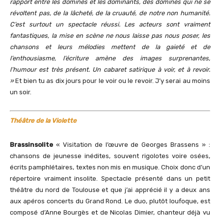
rapport entre les dominés et les dominants, des dominés qui ne se
révoltent pas, de la lâcheté, de la cruauté, de notre non humanité.
C’est surtout un spectacle réussi. Les acteurs sont vraiment
fantastiques, la mise en scène ne nous laisse pas nous poser, les
chansons et leurs mélodies mettent de la gaieté et de
l’enthousiasme, l’écriture amène des images surprenantes,
l’humour est très présent. Un cabaret satirique à voir, et à revoir.
»
Et bien tu as dix jours pour le voir ou le revoir. J’y serai au moins
un soir.
Théâtre de la Violette
Brassinsolite
« Visitation de l’œuvre de Georges Brassens » :
chansons de jeunesse inédites, souvent rigolotes voire osées,
écrits pamphlétaires, textes non mis en musique. Choix donc d’un
répertoire vraiment insolite. Spectacle présenté dans un petit
théâtre du nord de Toulouse et que j’ai apprécié il y a deux ans
aux apéros concerts du Grand Rond. Le duo, plutôt loufoque, est
composé d’Anne Bourgès et de Nicolas Dimier, chanteur déjà vu