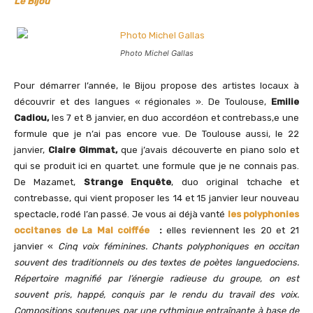
Le Bijou
Photo Michel Gallas
Pour démarrer l’année, le Bijou propose des artistes locaux à
découvrir et des langues « régionales ». De Toulouse,
Emilie
Cadiou,
les 7 et 8 janvier, en duo accordéon et contrebass,e une
formule que je n’ai pas encore vue. De Toulouse aussi, le 22
janvier,
Claire Gimmat,
que j’avais découverte en piano solo et
qui se produit ici en quartet. une formule que je ne connais pas.
De Mazamet,
Strange Enquête
, duo original tchache et
contrebasse, qui vient proposer les 14 et 15 janvier leur nouveau
spectacle, rodé l’an passé. Je vous ai déjà vanté
les polyphonies
occitanes de La Mal coiffée
:
elles reviennent les 20 et 21
janvier «
Cinq voix féminines. Chants polyphoniques en occitan
souvent des traditionnels ou des textes de poètes languedociens.
Répertoire magnifié par l’énergie radieuse du groupe, on est
souvent pris, happé, conquis par le rendu du travail des voix.
Compositions soutenues par une rythmique entraînante à base de