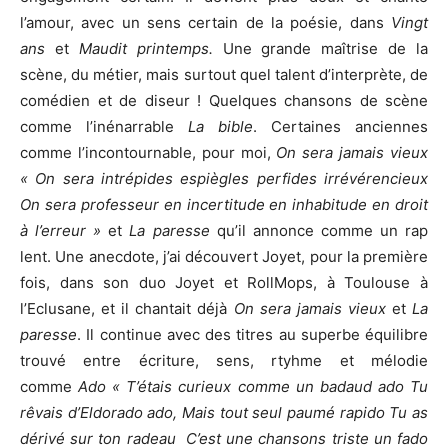
l’amour, avec un sens certain de la poésie, dans
Vingt
ans
et
Maudit printemps.
Une grande maîtrise de la
scène, du métier, mais surtout quel talent d’interprète, de
comédien et de diseur ! Quelques chansons de scène
comme l’inénarrable
La bible
. Certaines anciennes
comme l’incontournable, pour moi,
On sera jamais vieux
« On sera intrépides espiègles perfides irrévérencieux
On sera professeur en incertitude en inhabitude en droit
à l’erreur »
et
La paresse
qu’il annonce comme un rap
lent. Une anecdote, j’ai découvert Joyet, pour la première
fois, dans son duo Joyet et RollMops, à Toulouse à
l’Eclusane, et il chantait déjà
On sera jamais vieux
et
La
paresse
. Il continue avec des titres au superbe équilibre
trouvé entre écriture, sens, rtyhme et mélodie
comme
Ado « T’étais curieux comme un badaud ado Tu
rêvais d’Eldorado ado, Mais tout seul paumé rapido Tu as
dérivé sur ton radeau C’est une chansons triste un fado