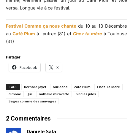
même) viennent passer un jour au Café Plum et vice
versa. Longue vie à ce festival.
Festival Comme ça nous chante
du 10 au 13 Décembre
au
Café Plum
à Lautrec (81) et
Chez ta mère
à Toulouse
(31)
Partager :
Facebook
X
TAGS
bernard joyet
buridane
café Plum
Chez Ta Mère
dimoné
Jur
nathalie miravette
nicolas jules
Sages comme des sauvages
2 Commentaires
Danièle Sala