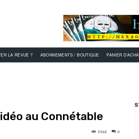
-
ER LA REVUE ?
ABONNEMENTS / BOUTIQUE
PANIER D’ACHA
S
vidéo au Connétable
3365
0