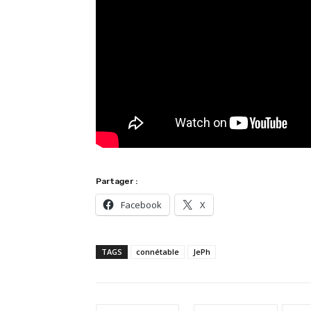
Partager :
Facebook
X
TAGS
connétable
JePh