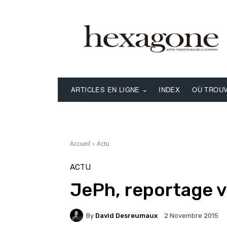
ARTICLES EN LIGNE
INDEX
OÙ TROUV
Accueil
Actu
ACTU
JePh, reportage 
By
David Desreumaux
2 Novembre 2015