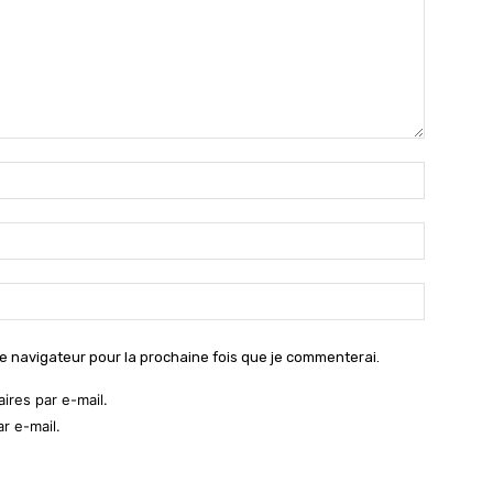
Nom
:*
Email
:*
Site
:
e navigateur pour la prochaine fois que je commenterai.
res par e-mail.
r e-mail.