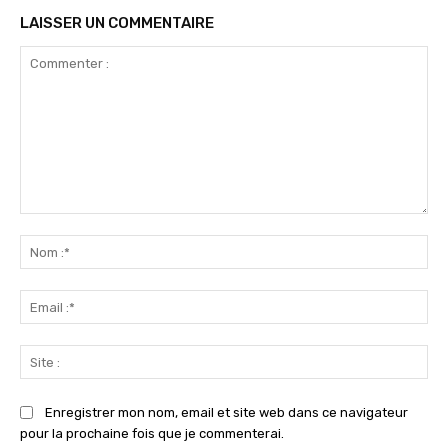
LAISSER UN COMMENTAIRE
Commenter
:
No
:*
Ema
:*
Sit
:
Enregistrer mon nom, email et site web dans ce navigateur
pour la prochaine fois que je commenterai.