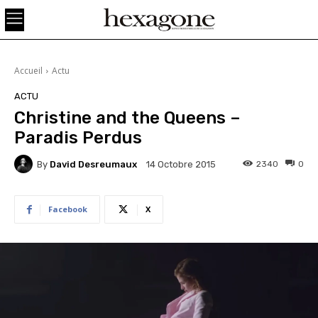
Accueil
Actu
ACTU
Christine and the Queens –
Paradis Perdus
By
David Desreumaux
2340
0
14 Octobre 2015
Facebook
X