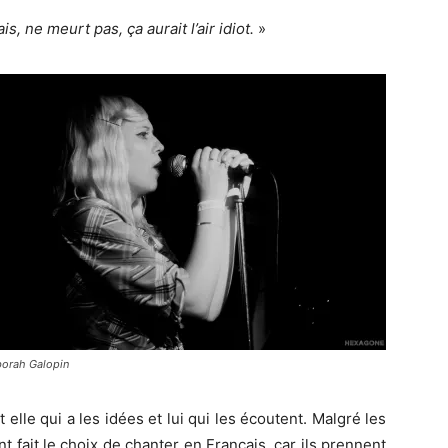
s, ne meurt pas, ça aurait l’air idiot.
»
orah Galopin
lle qui a les idées et lui qui les écoutent. Malgré les
 fait le choix de chanter en Français, car ils prennent