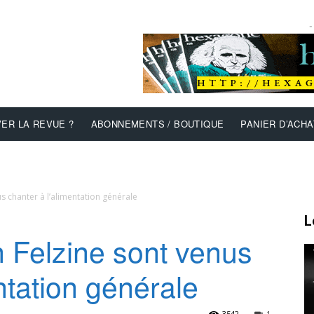
-
ER LA REVUE ?
ABONNEMENTS / BOUTIQUE
PANIER D’ACHA
us chanter à l’alimentation générale
L
 Felzine sont venus
ntation générale
3542
1