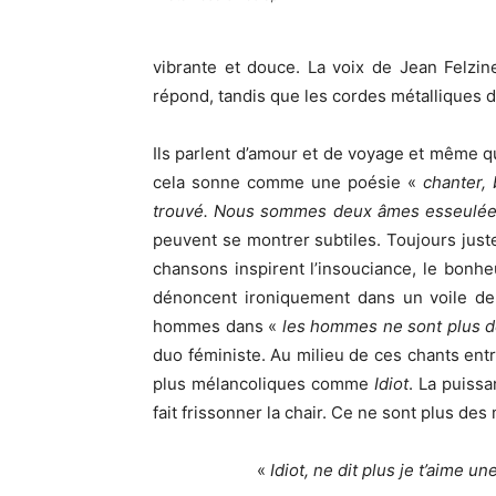
vibrante et douce. La voix de Jean Felzine
répond, tandis que les cordes métalliques d
Ils parlent d’amour et de voyage et même q
cela sonne comme une poésie «
chanter, 
trouvé. Nous sommes deux âmes esseulée
peuvent se montrer subtiles. Toujours just
chansons inspirent l’insouciance, le bonheur
dénoncent ironiquement dans un voile de 
hommes dans «
les hommes ne sont plus 
duo féministe. Au milieu de ces chants entr
plus mélancoliques comme
Idiot
. La puiss
fait frissonner la chair. Ce ne sont plus de
«
Idiot, ne dit plus je t’aime un