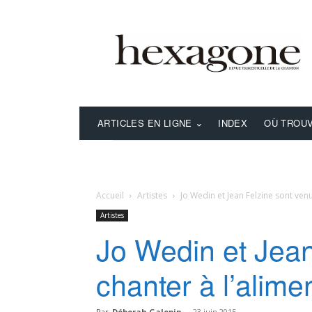
ARTICLES EN LIGNE
INDEX
OÙ TROUV
Accueil
Artistes
Jo Wedin et Jean Felzine sont ven
Artistes
Jo Wedin et Jean
chanter à l’alime
Par
Déborah Galopin
-
23 juin 2015