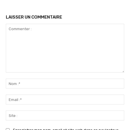
LAISSER UN COMMENTAIRE
Commenter
:
No
:*
Ema
:*
Sit
: