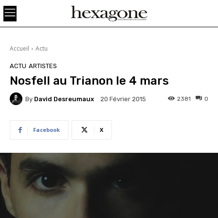
Accueil
Actu
ACTU
ARTISTES
Nosfell au Trianon le 4 mars
By
David Desreumaux
2381
0
20 Février 2015
Facebook
X