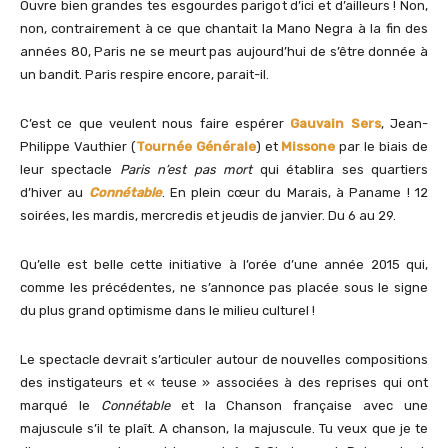
Ouvre bien grandes tes esgourdes parigot d’ici et d’ailleurs ! Non,
non, contrairement à ce que chantait la Mano Negra à la fin des
années 80, Paris ne se meurt pas aujourd’hui de s’être donnée à
un bandit. Paris respire encore, parait-il.
C’est ce que veulent nous faire espérer
Gauvain Sers
, Jean-
Philippe Vauthier (
Tournée Générale
) et
Missone
par le biais de
leur spectacle
Paris n’est pas mort
qui établira ses quartiers
d’hiver au
Connétable
. En plein cœur du Marais, à Paname ! 12
soirées, les mardis, mercredis et jeudis de janvier. Du 6 au 29.
Qu’elle est belle cette initiative à l’orée d’une année 2015 qui,
comme les précédentes, ne s’annonce pas placée sous le signe
du plus grand optimisme dans le milieu culturel !
Le spectacle devrait s’articuler autour de nouvelles compositions
des instigateurs et « teuse » associées à des reprises qui ont
marqué le
Connétable
et la Chanson française avec une
majuscule s’il te plaît. A chanson, la majuscule. Tu veux que je te