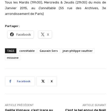
Tous les Mardis (19h30), Mercredis & Jeudis (21h30) du mois de
Janvier 2015, au
Connétable
(55 rue des Archives, 3e
arrondissement de Paris)
Partager :
Facebook
X
TAGS
connétable
Gauvain Sers
jean-philippe vauthier
missone
Facebook
X
ARTICLE PRÉCÉDENT
ARTICLE SUIVANT
Gaëlle Vignaux, c’est Icare au
C’est le bel ennui de Noël