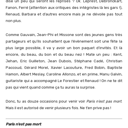
dise un peu qui seront les reprisés ? Ok. Leprest, Debronckart,
Fanon, Ferré (attention aux critiques des intégristes là les gars !),
Renaud, Barbara et d’autres encore mais je ne dévoile pas tout
non plus.
Comme Gauvain, Jean-Phi et Missone sont des jeunes gens très
partageurs et qu’ils souhaitent que l’évènement soit une fête la
plus large possible, il va y avoir un bon paquet d’invités. Et là
encore, du beau, du bon et du beau nez ! Mate un peu : Kent,
Jehan, Eric Guilleton, Jean Dubois, Stéphane Cadé, Christian
Paccoud, Gérard Morel, Xavier Lacouture, Fred Bobin, Baptiste
Hamon, Albert Meslay, Caroline Allonzo, et en prime, Manu Galvin,
guitariste qui a accompagné Le Forestier et Renaud ! On ne te dit
pas qui vient quand comme ça tu auras la surprise.
Donc, tu as douze occasions pour venir voir
Paris n’est pas mort
.
Mais il est autorisé de venir plusieurs fois. Ne t’en prive pas !
Paris n’est pas mort