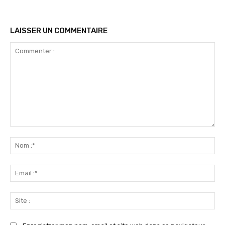
LAISSER UN COMMENTAIRE
Commenter
:
No
:*
Ema
:*
Sit
: