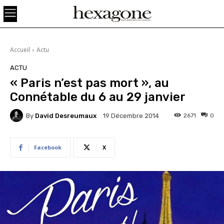
Accueil
Actu
ACTU
« Paris n’est pas mort », au
Connétable du 6 au 29 janvier
By
David Desreumaux
2671
0
19 Décembre 2014
Facebook
X