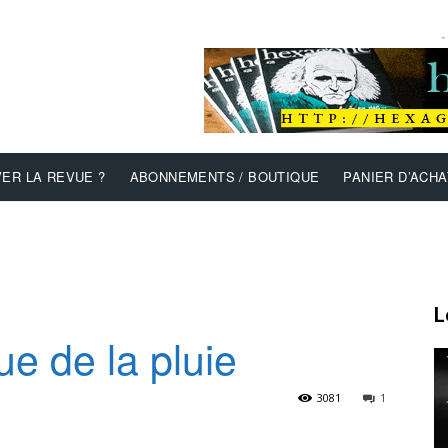
-
ER LA REVUE ?
ABONNEMENTS / BOUTIQUE
PANIER D’ACHA
L
e de la pluie
3081
1