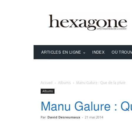
ARTICLES EN LIGNE
INDEX
OÙ TROUV
Accueil
Albums
Manu Galure : Que de la pluie
Albums
Manu Galure : Qu
Par
David Desreumaux
-
21 mai 2014