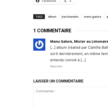
Facebook
X
TAGS
album
bacchanales
manu galure
q
1 COMMENTAIRE
Manu Galure, Mister au Limonai
[…] album (réalisé par Camille Ball
sorti dernièrement, en même temps
entendu convié à […]
Répondre
LAISSER UN COMMENTAIRE