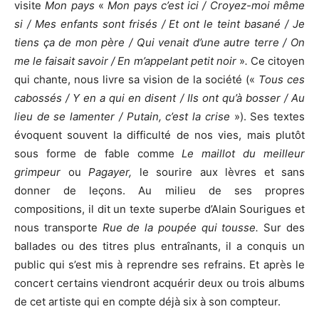
visite
Mon pays
«
Mon pays c’est ici / Croyez-moi même
si / Mes enfants sont frisés / Et ont le teint basané / Je
tiens ça de mon père / Qui venait d’une autre terre / On
me le faisait savoir / En m’appelant petit noir
»
.
Ce citoyen
qui chante, nous livre sa vision de la société («
Tous ces
cabossés / Y en a qui en disent / Ils ont qu’à bosser / Au
lieu de se lamenter / Putain, c’est la crise
»). Ses textes
évoquent souvent la difficulté de nos vies, mais plutôt
sous forme de fable comme
Le maillot du meilleur
grimpeur
ou
Pagayer,
le sourire aux lèvres et sans
donner de leçons. Au milieu de ses propres
compositions, il dit un texte superbe d’Alain Sourigues et
nous transporte
Rue de la poupée qui tousse.
Sur des
ballades ou des titres plus entraînants, il a conquis un
public qui s’est mis à reprendre ses refrains. Et après le
concert certains viendront acquérir deux ou trois albums
de cet artiste qui en compte déjà six à son compteur.