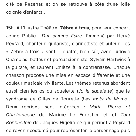
cité de Pézenas et on se retrouve à côté d’une jolie
colonie d’enfants .
15h. A L’Illustre Théâtre,
Zèbre à trois
, pour leur concert
Jeune Public :
Dur comme Faire
. Emmené par Hervé
Peyrard, chanteur, guitariste, clarinettiste et auteur, Les
« Zébre à trois » sont … quatre, bien sûr, avec Ludovic
Chamblas batteur et percussionniste, Sylvain Hartwick à
la guitare, et Laurent Chièze à la contrebasse. Chaque
chanson propose une mise en espace différente et une
couleur musicale vivifiante. Les thèmes retenus abordent
aussi bien les os du squelette (
Jo le squelette
) que le
syndrome de Gilles de Tourette (
Les mots de Momo
).
Deux reprises sont intégrées :
Marie, Pierre et
Charlemagne
de Maxime Le Forestier et et
Tom
Bonbadilom
de Jacques Higelin ce qui permet à Peyrard
de revenir costumé pour représenter le personnage puis