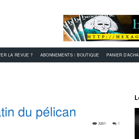
-
ER LA REVUE ?
ABONNEMENTS / BOUTIQUE
PANIER D’ACHA
L
tin du pélican
3201
1