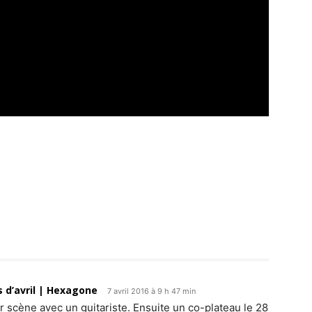
s d’avril | Hexagone
7 avril 2016 à 9 h 47 min
r scène avec un guitariste. Ensuite un co-plateau le 28