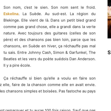
Son nom, c’est le sien. Son nom sent le froid.
Eskelina
. La Suède. Au sud-est. La région du
Blekinge. Elle vient de là. Dans un petit bled grand
comme pas grand chose, elle a grandi dans la verte
nature. Avec toujours des guitares (celles de son
père) et des chansons pas bien loin, parce que les
chansons, en Suède en hiver, ça réchauffe pas mal
S
tu sais. Entre Johnny Cash, Simon & Garfunkel, The
Beatles et les vers du poète suédois Dan Anderson.
Il y a pire école.
Ça réchauffe si bien qu’elle a voulu en faire son
z elle, faire de la chanson comme elle en avait envie.
es chansons simples et boisées. Pas fastoche au pays
nt remarquer et tu auras 100 fois raison. Sauf que pas