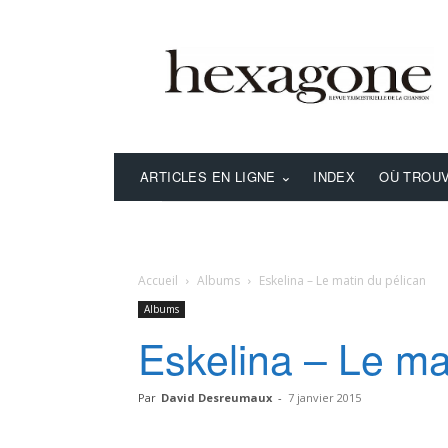
ARTICLES EN LIGNE
INDEX
OÙ TROUV
Accueil
Albums
Eskelina – Le matin du pélican
Albums
Eskelina – Le ma
Par
David Desreumaux
-
7 janvier 2015