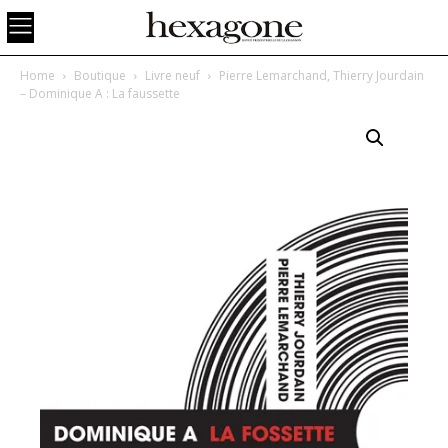
Home
Boutique
Livre neuf
Pierre Lemarchand, Thierry Jourdain
– Dominique A : La faussette