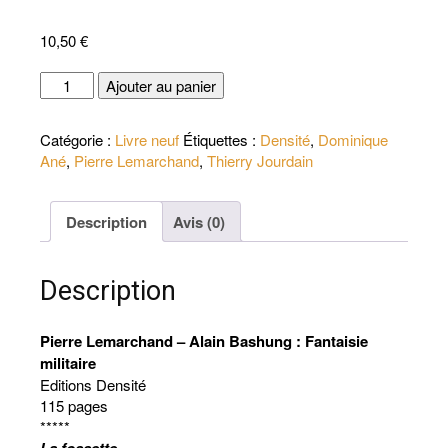
10,50
€
quantité
Ajouter au panier
de
Pierre
Catégorie :
Livre neuf
Étiquettes :
Densité
,
Dominique
Lemarchand,
Ané
,
Pierre Lemarchand
,
Thierry Jourdain
Thierry
Jourdain
-
Description
Avis (0)
Dominique
A
:
Description
La
faussette
Pierre Lemarchand – Alain Bashung : Fantaisie
militaire
Editions Densité
115 pages
*****