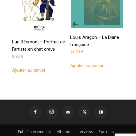
Louis Aragon – La Diane
Luc Bérimont – Portrait de
française
l’artiste en chat crevé
14,00
€
9,90
€
Ajouter au panier
Ajouter au panier
Publiés récemment
Albums
Interviews
Portraits