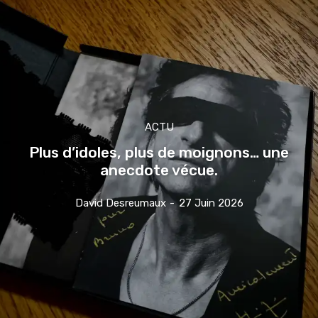
ACTU
Plus d’idoles, plus de moignons… une
anecdote vécue.
David Desreumaux
-
27 Juin 2026