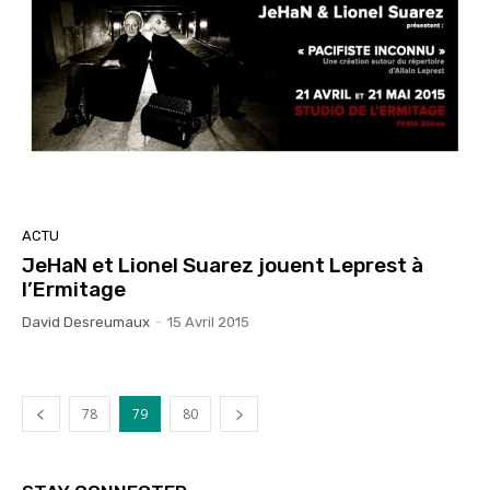
ACTU
JeHaN et Lionel Suarez jouent Leprest à
l’Ermitage
David Desreumaux
-
15 Avril 2015
78
79
80