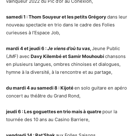
vainqueur 2022 du Pic d’or au Conexion,
samedi 1 : Thom Souyeur et les petits Grégory
dans leur
nouveau spectacle en trio dans le cadre des Folies
curieuses à l’Espace Job,
mardi 4 et jeudi 6 :
Je viens d’où tu vas
,
Jeune Public
(JMF) avec
Davy Kilembé et Samir Mouhoubi
chansons
en plusieurs langues, ombres chinoises et dialogues,
hymne à la diversité, à la rencontre et au partage,
du mardi 4 au samedi 8 : Kijoté
en solo guitare en apéro
concert au théâtre du Grand Rond,
jeudi 6 : Les goguettes en trio mais à quatre
pour la
tournée des 10 ans au Casino Barriere,
vendredi 14 : Rat’Shak
aux Folles Saisons,