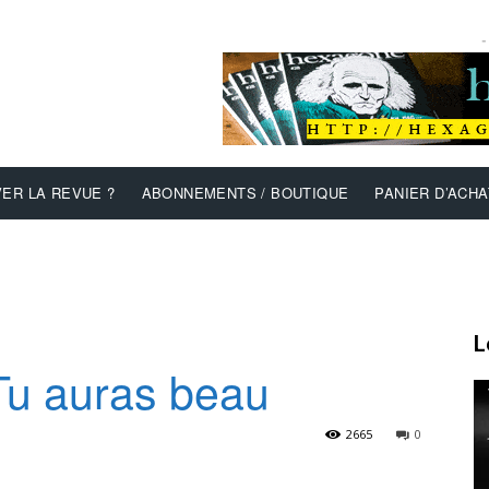
-
ER LA REVUE ?
ABONNEMENTS / BOUTIQUE
PANIER D’ACHA
L
Tu auras beau
2665
0