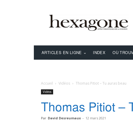
ARTICLES EN LIGNE
INDEX
OÙ TROUV
Accueil
Vidéos
Thomas Pitiot – Tu auras beau
Vidéos
Thomas Pitiot – 
Par
David Desreumaux
-
12 mars 2021