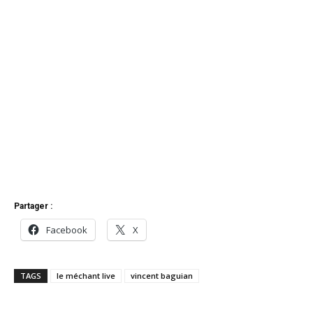
Partager :
Facebook
X
TAGS
le méchant live
vincent baguian