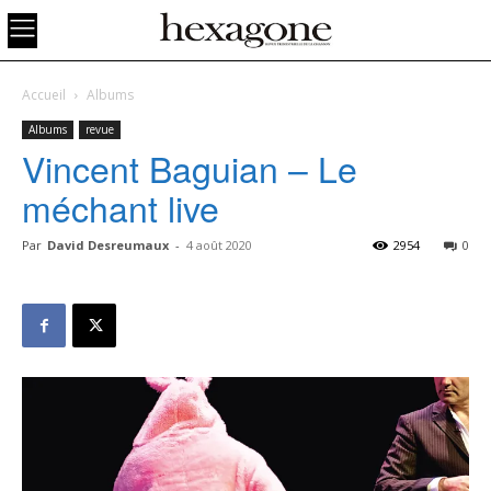
Accueil
Albums
Albums
revue
Vincent Baguian – Le
méchant live
Par
David Desreumaux
-
4 août 2020
2954
0