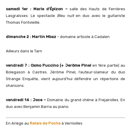
samedi
1er : Marie d’Épizon –
salle des Hauts de Ferrières
Lasgraïsses. Le spectacle
Bleu nuit
en duo avec le guitariste
Thomas Fontvieille.
dimanche 2 : Martin Mbaz
– domaine articole à Cadalen
Ailleurs dans le Tarn
vendredi 7 :
Oxmo Puccino
(+ Jerôme Pinel
en 1ère partie) au
Bolegason à Castres. Jérôme Pinel, l’auteur-slameur du duo
Strange Enquête, vient aujourd’hui défendre un répertoire de
chansons.
vendredi 14 :
Joce –
Domaine du grand chêne à Frejairolles. En
duo avec Benjamin Barria au piano.
En Ariège au
Relais de Poche
à Verniolles