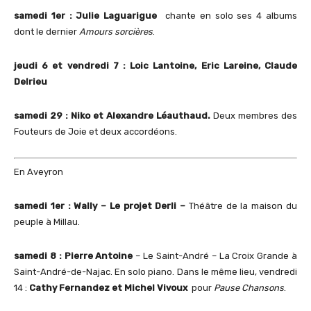
samedi 1er : Julie Laguarigue
chante en solo ses 4 albums
dont le dernier
Amours sorcières
.
jeudi 6 et vendredi 7 : Loic Lantoine, Eric Lareine, Claude
Delrieu
samedi 29 : Niko
et Alexandre Léauthaud.
Deux membres des
Fouteurs de Joie et deux accordéons.
En Aveyron
samedi 1er : Wally – Le projet Derli –
Théâtre de la maison du
peuple à Millau.
samedi 8 : Pierre Antoine
– Le Saint-André – La Croix Grande à
Saint-André-de-Najac. En solo piano. Dans le même lieu, vendredi
14 :
Cathy Fernandez et Michel Vivoux
pour
Pause Chansons
.