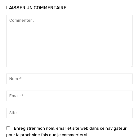
LAISSER UN COMMENTAIRE
Commenter
:
No
:*
Ema
:*
Sit
:
Enregistrer mon nom, email et site web dans ce navigateur
pour la prochaine fois que je commenterai.