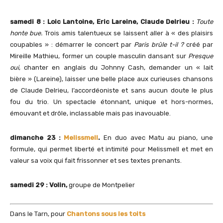
samedi 8 :
Loic Lantoine, Eric Lareine, Claude Delrieu :
Toute
honte bue
.
Trois amis talentueux se laissent aller à « des plaisirs
coupables » : démarrer le concert par
Paris brûle t-il ?
créé par
Mireille Mathieu, former un couple masculin dansant sur
Presque
oui
, chanter en anglais du Johnny Cash, demander un « lait
bière » (Lareine), laisser une belle place aux curieuses chansons
de Claude Delrieu, l’accordéoniste et sans aucun doute le plus
fou du trio. Un spectacle étonnant, unique et hors-normes,
émouvant et drôle, inclassable mais pas inavouable.
dimanche 23 :
Melissmell
.
En duo avec Matu au piano, une
formule, qui permet liberté et intimité pour Melissmell et met en
valeur sa voix qui fait frissonner et ses textes prenants.
samedi 29 : Volin,
groupe de Montpelier
Dans le Tarn, pour
Chantons sous les toits