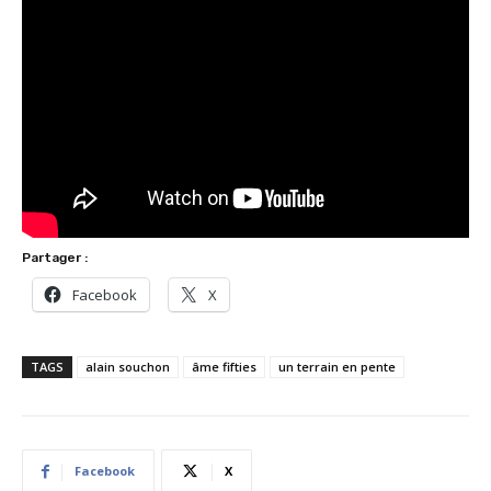
Partager :
Facebook
X
TAGS
alain souchon
âme fifties
un terrain en pente
Facebook
X