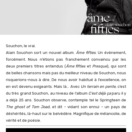
Souchon, le vrai.
Alain Souchon sort un nouvel album.
Âme fifties
. Un évènement,
forcément. Nous n’étions pas franchement convaincu par les
deux premiers titres entendus (
Âme fifties
et
Presque
), qui sont
de belles chansons mais pas du meilleur niveau de Souchon, nous
risquerions-nous à dire. De nous avoir habitué à l’excellence, on
en est devenu exigeants. Mais là… Avec
Un terrain en pente
, c’est
du très grand Souchon, au niveau de l’album
C’est déjà ça
paru il y
a déjà 25 ans. Souchon observe, contemple tel le Springteen de
The ghost of Tom Joad
, et dit – vidant son ennui – un pays de
déshérités, là-haut sur le belvèdère. Magnifique de mélancolie, de
vérité et de poésie.