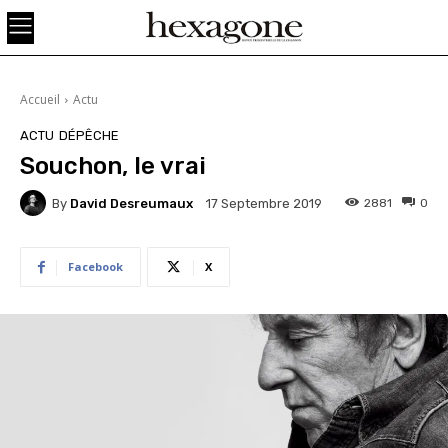
Accueil
Actu
ACTU
DÉPÊCHE
Souchon, le vrai
By
David Desreumaux
2881
0
17 Septembre 2019
Facebook
X