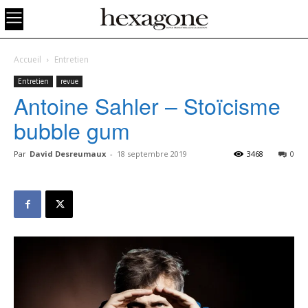
Accueil
Entretien
Entretien
revue
Antoine Sahler – Stoïcisme
bubble gum
Par
David Desreumaux
-
18 septembre 2019
3468
0