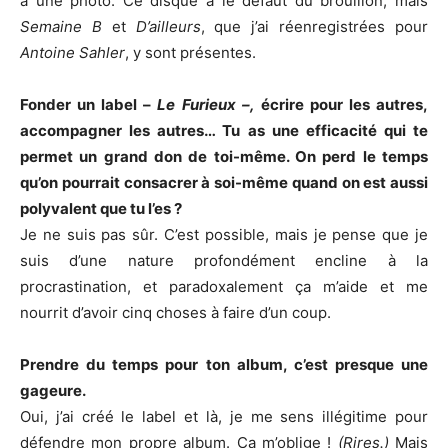
à une photo. Ce disque a le défaut du brouillon, mais
Semaine B
et
D’ailleurs
, que j’ai réenregistrées pour
Antoine Sahler
, y sont présentes.
Fonder un label –
Le Furieux –,
écrire pour les autres,
accompagner les autres… Tu as une efficacité qui te
permet un grand don de toi-même. On perd le temps
qu’on pourrait consacrer à soi-même quand on est aussi
polyvalent que tu l’es ?
Je ne suis pas sûr. C’est possible, mais je pense que je
suis d’une nature profondément encline à la
procrastination, et paradoxalement ça m’aide et me
nourrit d’avoir cinq choses à faire d’un coup.
Prendre du temps pour ton album, c’est presque une
gageure.
Oui, j’ai créé le label et là, je me sens illégitime pour
défendre mon propre album. Ça m’oblige !
(Rires.)
Mais