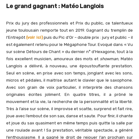
Le grand gagnant : Matéo Langlois
Prix du jury des professionnels et Prix du public, ce talentueux
jeune toulousain remporte tout en 2019. Gagnant du tremplin de
l’Entrepôt
(voir ici)
puis du Pic d’Or – double prix : jury et public – il
est également retenu pour le Mégaphone Tour. Evoqué dans « Vu
sur scène Détours de Chant » du dernier n° d’Hexagone, tout à la
fois excellent musicien, amoureux des mots et
showman,
Matéo
Langlois
a délivré, à nouveau, une époustouflante prestation.
Seul en scène, en prise avec son temps, jonglant avec les sons,
micros et pédales, il maitrise autant le clavier que le saxophone.
Avec son grain de voix particulier, il interprète des chansons
originales écrites joliment. En quatre titres, il a prôné le
mouvement et la vie, la recherche de la personnalité et la liberté.
Très à l’aise sur scène, il improvise et scatte, surprend et fait rire,
joue avec l’embout de son sax, danse et saute. Pour finir, il chante
et joue du sax quasiment en même temps puis quitte la salle par
une roulade avant ! Sa prestation, véritable spectacle, a généré
l’enthousiasme. Il a gagné le droit de rejouer l’an prochain sur