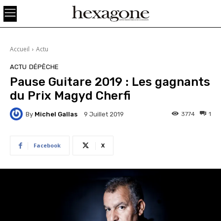
Accueil
Actu
ACTU
DÉPÊCHE
Pause Guitare 2019 : Les gagnants
du Prix Magyd Cherfi
By
Michel Gallas
3774
1
9 Juillet 2019
Facebook
X