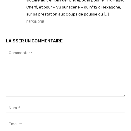
victoire au tremplin de l’Entrepôt, là pour le Prix Magyd
Cherfi, et pour « Vu sur scène » du n°12 d’Hexagone,
sur sa prestation aux Coups de pousse du […]
RÉPONDRE
LAISSER UN COMMENTAIRE
Commenter
:
No
:*
Ema
:*