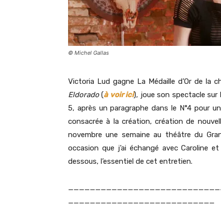
© Michel Gallas
Victoria Lud gagne La Médaille d’Or de la c
Eldorado
(
à voir ici
), joue son spectacle sur
5, après un paragraphe dans le N°4 pour un 
consacrée à la création, création de nouv
novembre une semaine au théâtre du Grand
occasion que j’ai échangé avec Caroline et 
dessous, l’essentiel de cet entretien.
____________________________
___________________________