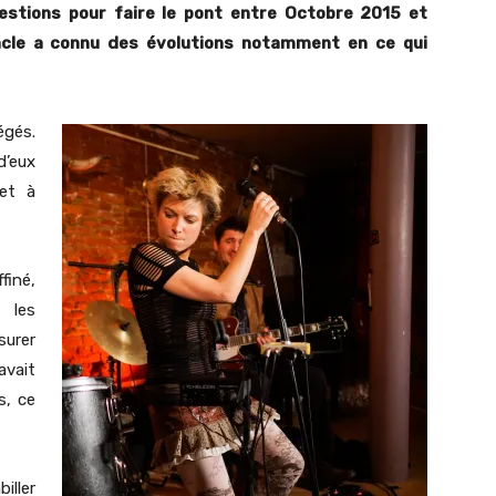
stions pour faire le pont entre Octobre 2015 et
acle a connu des évolutions notamment en ce qui
égés.
d’eux
 et à
iné,
 les
surer
avait
s, ce
iller