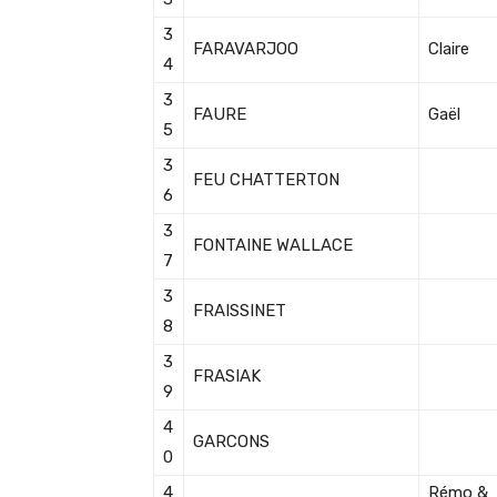
3
FARAVARJOO
Claire
4
3
FAURE
Gaël
5
3
FEU CHATTERTON
6
3
FONTAINE WALLACE
7
3
FRAISSINET
8
3
FRASIAK
9
4
GARCONS
0
4
Rémo &