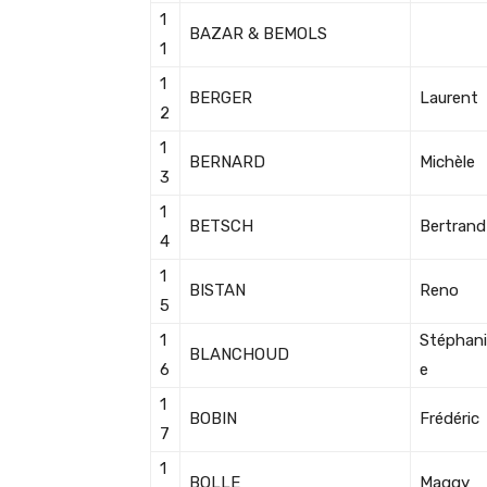
1
BAZAR & BEMOLS
1
1
BERGER
Laurent
2
1
BERNARD
Michèle
3
1
BETSCH
Bertrand
4
1
BISTAN
Reno
5
1
Stéphani
BLANCHOUD
6
e
1
BOBIN
Frédéric
7
1
BOLLE
Maggy