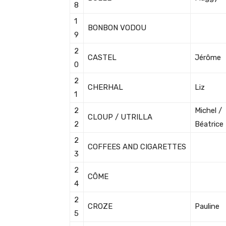
8
1
BONBON VODOU
9
2
CASTEL
Jérôme
0
2
CHERHAL
Liz
1
2
Michel /
CLOUP / UTRILLA
2
Béatrice
2
COFFEES AND CIGARETTES
3
2
CÔME
4
2
CROZE
Pauline
5