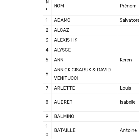
N
NOM
Prénom
°
1
ADAMO
Salvator
2
ALCAZ
3
ALEXIS HK
4
ALYSCE
5
ANN
Keren
ANNICK CISARUK & DAVID
6
VENITUCCI
7
ARLETTE
Louis
8
AUBRET
Isabelle
9
BALMINO
1
BATAILLE
Antoine
0