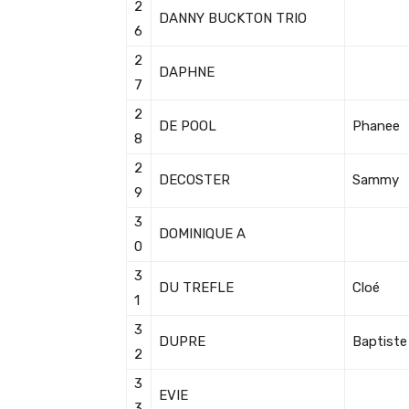
2
DANNY BUCKTON TRIO
6
2
DAPHNE
7
2
DE POOL
Phanee
8
2
DECOSTER
Sammy
9
3
DOMINIQUE A
0
3
DU TREFLE
Cloé
1
3
DUPRE
Baptiste
2
3
EVIE
3