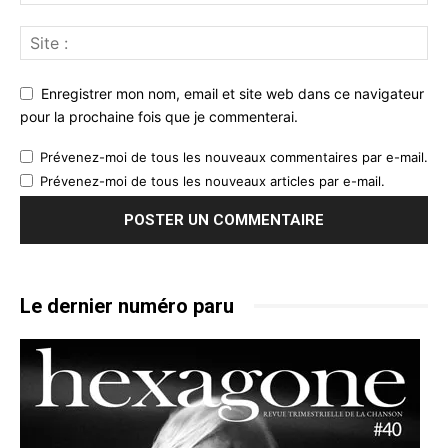
Enregistrer mon nom, email et site web dans ce navigateur
pour la prochaine fois que je commenterai.
Prévenez-moi de tous les nouveaux commentaires par e-mail.
Prévenez-moi de tous les nouveaux articles par e-mail.
Le dernier numéro paru