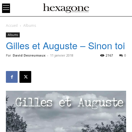
Accueil
Albums
Albums
Gilles et Auguste – Sinon toi
Par
David Desreumaux
-
11 janvier 2018
2167
0