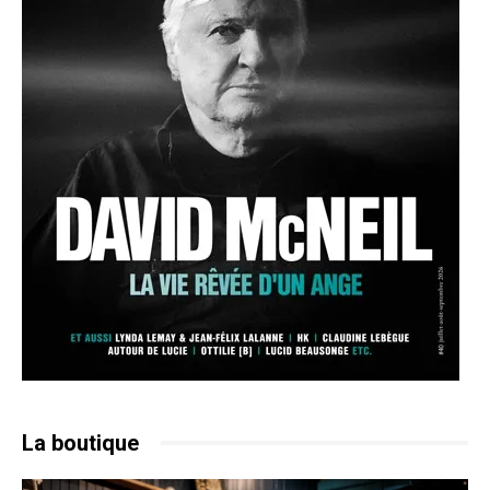
La boutique