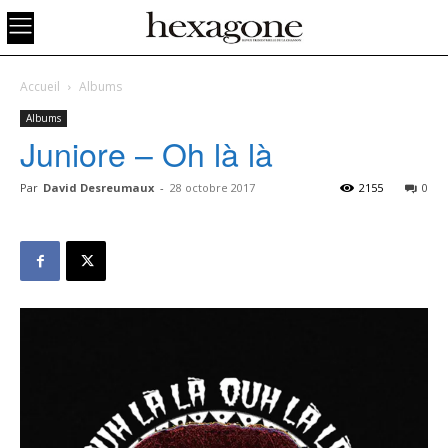
Accueil
Albums
Albums
Juniore – Oh là là
Par
David Desreumaux
-
28 octobre 2017
2155
0