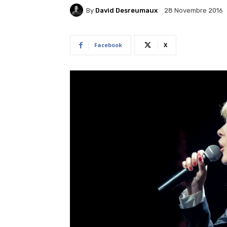
By
David Desreumaux
28 Novembre 2016
Facebook
X