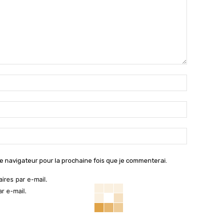
Nom
:*
Email
:*
Site
:
e navigateur pour la prochaine fois que je commenterai.
res par e-mail.
r e-mail.