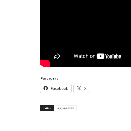
Partager :
Facebook
X
TAGS
agnès Bihl