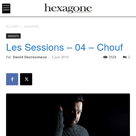
Accueil
sessions
sessions
Les Sessions – 04 – Chouf
Par
David Desreumaux
-
7 juin 2016
3123
2