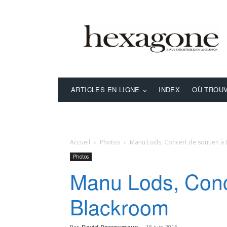
ARTICLES EN LIGNE
INDEX
OÙ TROUV
Accueil
Photos
Manu Lods, Concert de soutien à
Photos
Manu Lods, Conc
Blackroom
Par
David Desreumaux
-
15 juin 2016