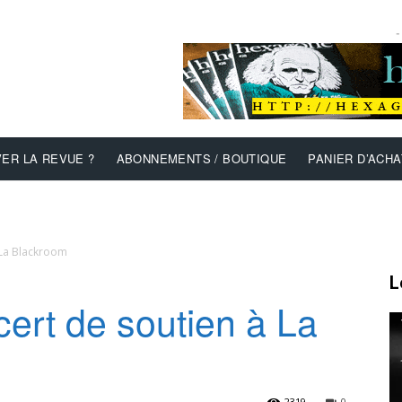
-
ER LA REVUE ?
ABONNEMENTS / BOUTIQUE
PANIER D’ACHA
 La Blackroom
L
ert de soutien à La
2319
0