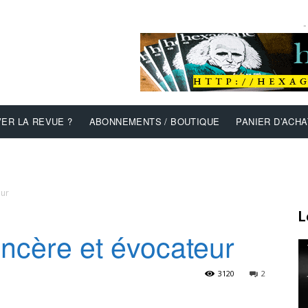
-
ER LA REVUE ?
ABONNEMENTS / BOUTIQUE
PANIER D’ACHA
eur
L
incère et évocateur
3120
2