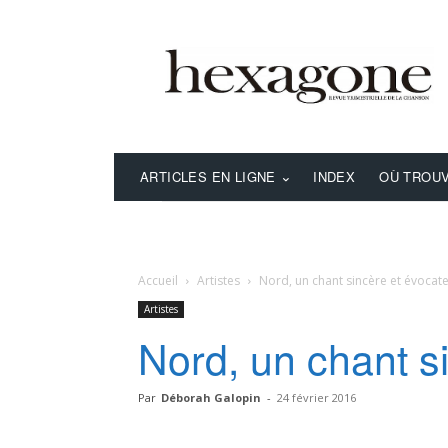
ARTICLES EN LIGNE
INDEX
OÙ TROUV
Accueil
Artistes
Nord, un chant sincère et évocat
Artistes
Nord, un chant s
Par
Déborah Galopin
-
24 février 2016