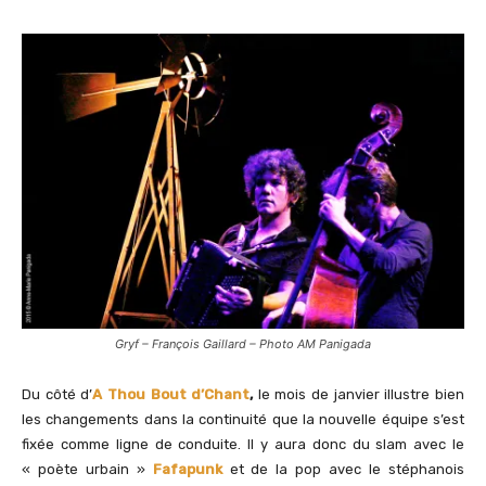
Gryf – François Gaillard – Photo AM Panigada
Du côté d’
A Thou Bout d’Chant
,
le mois de janvier illustre bien
les changements dans la continuité que la nouvelle équipe s’est
fixée comme ligne de conduite. Il y aura donc du slam avec le
« poète urbain »
Fafapunk
et de la pop avec le stéphanois