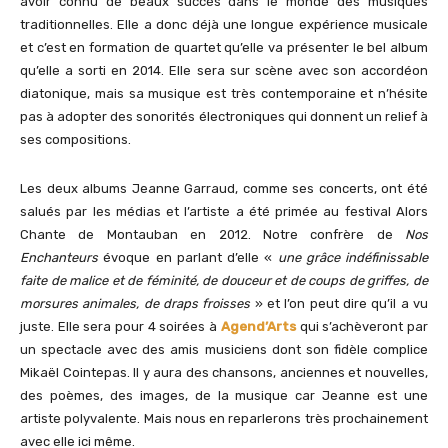
avoir connu de beaux succès dans le monde des musiques
traditionnelles. Elle a donc déjà une longue expérience musicale
et c’est en formation de quartet qu’elle va présenter le bel album
qu’elle a sorti en 2014. Elle sera sur scène avec son accordéon
diatonique, mais sa musique est très contemporaine et n’hésite
pas à adopter des sonorités électroniques qui donnent un relief à
ses compositions.
Les deux albums Jeanne Garraud, comme ses concerts, ont été
salués par les médias et l’artiste a été primée au festival Alors
Chante de Montauban en 2012. Notre confrère de
Nos
Enchanteurs
évoque en parlant d’elle «
une grâce indéfinissable
faite de malice et de féminité, de douceur et de coups de griffes, de
morsures animales, de draps froisses
» et l’on peut dire qu’il a vu
juste. Elle sera pour 4 soirées à
Agend’Arts
qui s’achèveront par
un spectacle avec des amis musiciens dont son fidèle complice
Mikaël Cointepas. Il y aura des chansons, anciennes et nouvelles,
des poèmes, des images, de la musique car Jeanne est une
artiste polyvalente. Mais nous en reparlerons très prochainement
avec elle ici même.