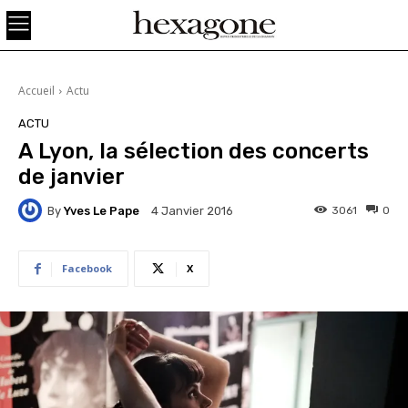
Accueil
Actu
ACTU
A Lyon, la sélection des concerts
de janvier
By
Yves Le Pape
3061
0
4 Janvier 2016
Facebook
X