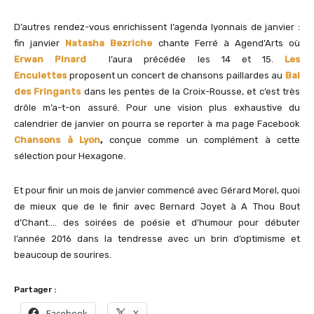
D’autres rendez-vous enrichissent l’agenda lyonnais de janvier :
fin janvier
Natasha Bezriche
chante Ferré à Agend’Arts où
Erwan Pinard
l’aura précédée les 14 et 15.
Les
Enculettes
proposent un concert de chansons paillardes au
Bal
des Fringants
dans les pentes de la Croix-Rousse, et c’est très
drôle m’a-t-on assuré. Pour une vision plus exhaustive du
calendrier de janvier on pourra se reporter à ma page Facebook
Chansons à Lyon
,
conçue comme un complément à cette
sélection pour Hexagone.
Et pour finir un mois de janvier commencé avec Gérard Morel, quoi
de mieux que de le finir avec Bernard Joyet à A Thou Bout
d’Chant…. des soirées de poésie et d’humour pour débuter
l’année 2016 dans la tendresse avec un brin d’optimisme et
beaucoup de sourires.
Partager :
Facebook
X