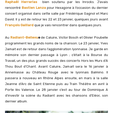
Raphaël Herrerias
bien soutenu par les Inrocks. J’avais
rencontré
Bastien Lanza
pour Hexagone à l’occasion du dernier
concert organisé dans cette salle par Frédérique Gagnol et Marc
David. Il y est de retour les 22 et 23 janvier, quelques jours avant
François Gaillard
que je vais rencontrer dans quelques jours.
Au
Radiant-Bellevu
e
de Caluire, Victor Bosch et Olivier Poubelle
programment les grands noms de la chanson. Le 23 janvier, Yves
Jamait est de retour dans l’agglomération lyonnaise. Je garde en
mémoire son dernier passage à Lyon ; c’était à la Bourse du
Travail, un des plus grands succès des concerts Hors les Murs d’A
Thou Bout d’Chant. Avant Caluire, Jamait sera le 16 janvier à
Annemasse au Château Rouge avec le lyonnais Balmino. Il
passera à nouveau en Rhône Alpes ensuite, en mars à la salle
Jeanne d’Arc de Saint Etienne puis au Train Théâtre en avril à
Porte lès Valence. Le 28 janvier c’est au tour de Dominique A
d’investir la scène du Radiant avec les chansons d’Eléor, son
dernier album.