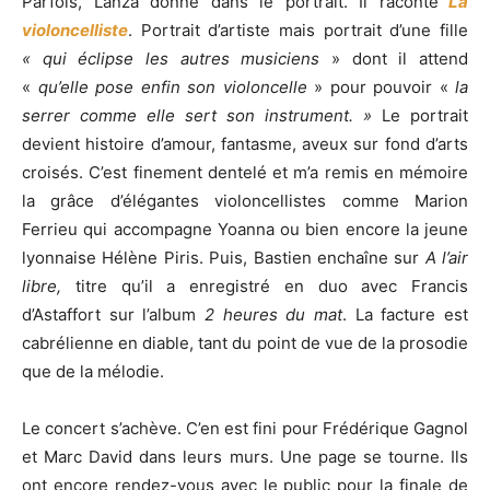
Parfois, Lanza donne dans le portrait. Il raconte
La
violoncelliste
. Portrait d’artiste mais portrait d’une fille
« qui éclipse les autres musiciens
» dont il attend
«
qu’elle pose enfin son violoncelle
» pour pouvoir «
la
serrer comme elle sert son instrument. »
Le portrait
devient histoire d’amour, fantasme, aveux sur fond d’arts
croisés. C’est finement dentelé et m’a remis en mémoire
la grâce d’élégantes violoncellistes comme
Marion
Ferrieu
qui accompagne Yoanna ou bien encore la jeune
lyonnaise Hélène Piris. Puis, Bastien enchaîne sur
A l’air
libre,
titre qu’il a enregistré en duo avec Francis
d’Astaffort sur l’album
2 heures du mat
. La facture est
cabrélienne en diable, tant du point de vue de la prosodie
que de la mélodie.
Le concert s’achève. C’en est fini pour Frédérique Gagnol
et Marc David dans leurs murs. Une page se tourne. Ils
ont encore rendez-vous avec le public pour la finale de