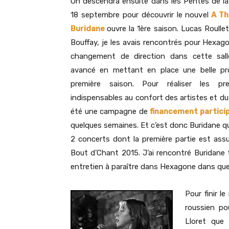
On descendra ensuite dans les Pentes de la
18 septembre pour découvrir le nouvel
A Th
Buridane
ouvre la 1ère saison. Lucas Roull
Bouffay, je les avais rencontrés pour Hexago
changement de direction dans cette salle
avancé en mettant en place une belle pr
première saison. Pour réaliser les p
indispensables au confort des artistes et du 
été une campagne de
financement particip
quelques semaines. Et c’est donc Buridane q
2 concerts dont la première partie est ass
Bout d’Chant 2015. J’ai rencontré Buridane 
entretien à paraître dans Hexagone dans que
Pour finir l
roussien po
Lloret que 