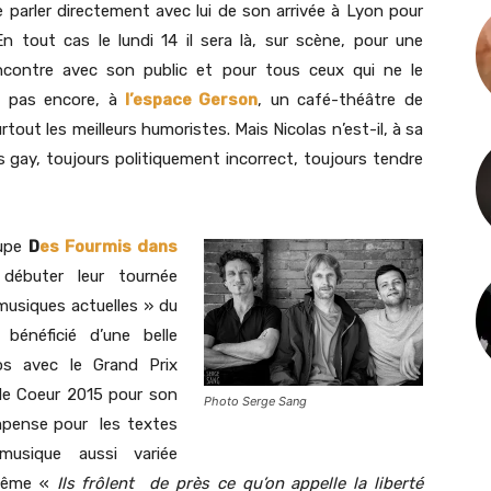
e parler directement avec lui de son arrivée à Lyon pour
n tout cas le lundi 14 il sera là, sur scène, pour une
ncontre avec son public et pour tous ceux qui ne le
 pas encore, à
l’espace Gerson
, un café-théâtre de
rtout les meilleurs humoristes. Mais Nicolas n’est-il, à sa
 gay, toujours politiquement incorrect, toujours tendre
oupe
D
es Fourmis dans
débuter leur tournée
 musiques actuelles » du
bénéficié d’une belle
os avec le Grand Prix
de Coeur 2015 pour son
Photo Serge Sang
mpense pour les textes
usique aussi variée
x-même «
Ils frôlent de près ce qu’on appelle la liberté