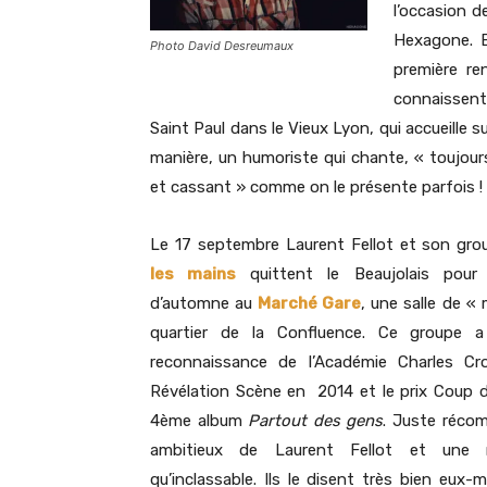
l’occasion d
Hexagone. E
Photo David Desreumaux
première re
connaissent
Saint Paul dans le Vieux Lyon, qui accueille su
manière, un humoriste qui chante, « toujours
et cassant » comme on le présente parfois !
Le 17 septembre Laurent Fellot et son gr
les mains
quittent le Beaujolais pour 
d’automne au
Marché Gare
, une salle de «
quartier de la Confluence. Ce groupe a 
reconnaissance de l’Académie Charles Cr
Révélation Scène en 2014 et le prix Coup 
4ème album
Partout des gens
. Juste réco
ambitieux de Laurent Fellot et une m
qu’inclassable. Ils le disent très bien eu