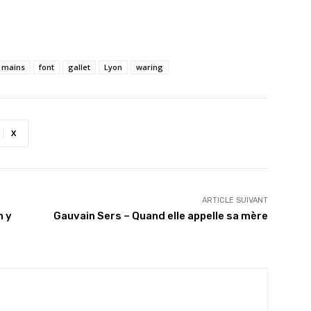
s mains
font
gallet
Lyon
waring
X
ARTICLE SUIVANT
n y
Gauvain Sers – Quand elle appelle sa mère