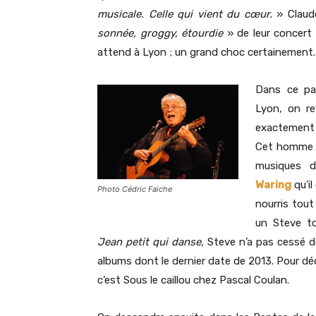
musicale. Celle qui vient du cœur.
» Clau
sonnée, groggy, étourdie
» de leur concert 
attend à Lyon ; un grand choc certainement.
Dans ce par
Lyon, on re
exactement 
Cet homme d
musiques 
Waring
qu’il
Photo Cédric Faiche
nourris tout
un Steve t
Jean petit qui danse,
Steve n’a pas cessé d
albums dont le dernier date de 2013. Pour dé
c’est Sous le caillou chez Pascal Coulan.