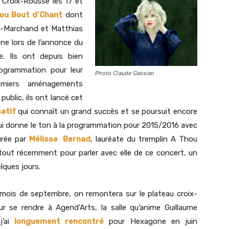
 Croix-Rousse les 17 et
ou Bout d’Chant
dont
et-Marchand et Matthias
ne lors de l’annonce du
. Ils ont depuis bien
ogrammation pour leur
Photo Claude Gassian
remiers aménagements
public, ils ont lancé cet
atif
qui connaît un grand succès et se poursuit encore
ui donne le ton à la programmation pour 2015/2016 avec
urée par
Mélisse Bernad
, lauréate du tremplin A Thou
tout récemment pour parler avec elle de ce concert, un
lques jours.
e mois de septembre, on remontera sur le plateau croix-
ur se rendre à Agend’Arts, la salle qu’anime Guillaume
j’ai
longuement rencontré
pour Hexagone en juin